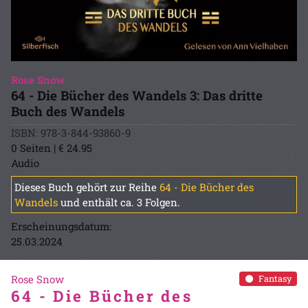
Rose Snow
64 - Die Bücher des Wandels 3: Das dritte
Buch des Wandels
ISBN: 978-3-844-93860-9
0 Seiten | € 24.95
Audio
Dieses Buch gehört zur Reihe
64 - Die Bücher des
Wandels
und enthält ca. 3 Folgen.
Erscheinungsdatum:
25.03.2024
Rose Snow
Fantasy
64 - Die Bücher des