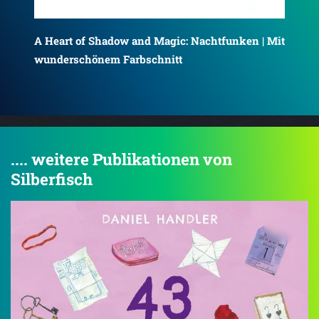
Fal
 Mit
A Heart of Shadow and Magic: Schattenleuchten
| Mit wunderschönem Farbschnitt
.... weitere Publikationen von
Silberfisch