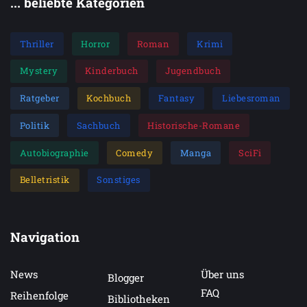
... beliebte Kategorien
Thriller
Horror
Roman
Krimi
Mystery
Kinderbuch
Jugendbuch
Ratgeber
Kochbuch
Fantasy
Liebesroman
Politik
Sachbuch
Historische-Romane
Autobiographie
Comedy
Manga
SciFi
Belletristik
Sonstiges
Navigation
News
Über uns
Blogger
FAQ
Reihenfolge
Bibliotheken