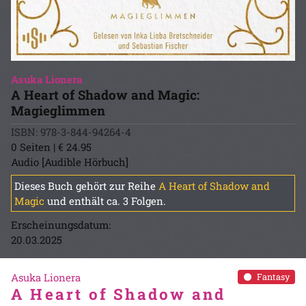
Asuka Lionera
A Heart of Shadow and Magic:
Magieglimmen
ISBN: 978-3-844-94264-4
0 Seiten | € 24.95
Audio [Audible Hörbuch]
Dieses Buch gehört zur Reihe
A Heart of Shadow and
Magic
und enthält ca. 3 Folgen.
Erscheinungsdatum:
20.03.2025
Asuka Lionera
Fantasy
A Heart of Shadow and