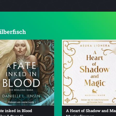
ilberfisch
te inked in Blood
A Heart of Shadow and Mag