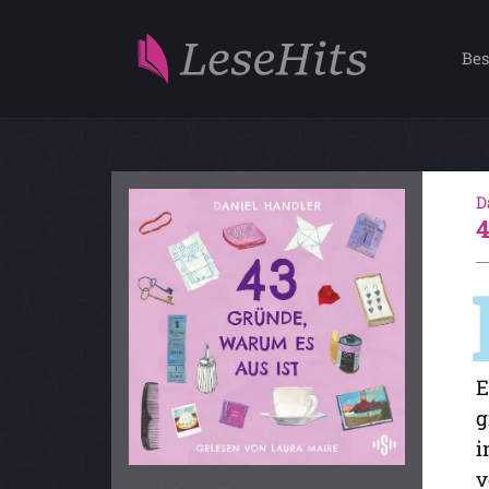
Bes
D
E
g
i
v