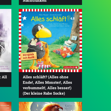
Nachtfunken
4.8
 All
Alles schläft? (Alles ohne
Ende!, Alles Monster!, Alles
verbummelt!, Alles besser!)
(Der kleine Rabe Socke)