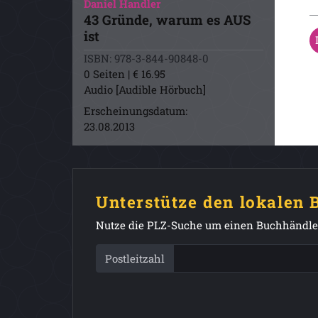
Daniel Handler
43 Gründe, warum es AUS
ist
ISBN: 978-3-844-90848-0
0 Seiten | € 16.95
Audio [Audible Hörbuch]
Erscheinungsdatum:
23.08.2013
Unterstütze den lokalen
Nutze die PLZ-Suche um einen Buchhändler
Postleitzahl