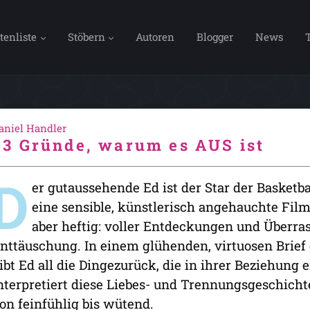
tenliste
Stöbern
Autoren
Blogger
News
aniel Handler
43 Gründe, warum es AUS ist
D
er gutaussehende Ed ist der Star der Basketb
eine sensible, künstlerisch angehauchte Film
aber heftig: voller Entdeckungen und Überra
nttäuschung. In einem glühenden, virtuosen Brief 
ibt Ed all die Dingezurück, die in ihrer Beziehung 
nterpretiert diese Liebes- und Trennungsgeschicht
on feinfühlig bis wütend.