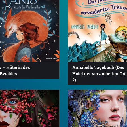
s – Hüterin des
Annabells Tagebuch (Das
ßwaldes
Hotel der verzauberten Tr
2)