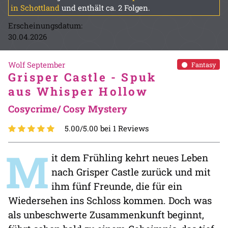
in Schottland
und enthält ca. 2 Folgen.
Erscheinungsdatum:
30.04.2026
Wolf September
Fantasy
Grisper Castle - Spuk
aus Whisper Hollow
Cosycrime/ Cosy Mystery
5.00/5.00 bei 1 Reviews
M
it dem Frühling kehrt neues Leben
nach Grisper Castle zurück und mit
ihm fünf Freunde, die für ein
Wiedersehen ins Schloss kommen. Doch was
als unbeschwerte Zusammenkunft beginnt,