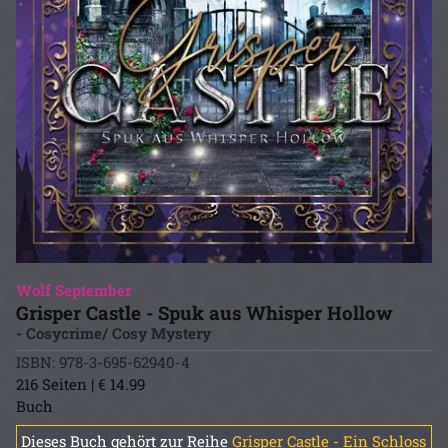
Wolf September
Grisper Castle - Spuk aus Whisper Hollow
- Cosycrime/ Cosy Mystery
ISBN: 978-3-695-62940-4
216 Seiten | € 14.99
Buch
Dieses Buch gehört zur Reihe
Grisper Castle - Ein Schloss