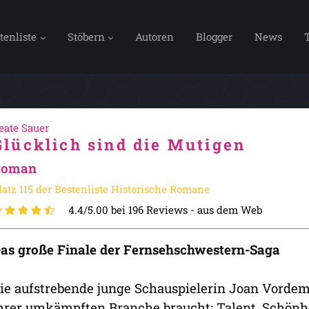
tenliste
Stöbern
Autoren
Blogger
News
eate Sauer
Glücklich sind die Mutigen
Roman
latz 115 der Bestenliste Historische Romane
4.4/5.00 bei 196 Reviews -
aus dem Web
as große Finale der Fernsehschwestern-Saga
ie aufstrebende junge Schauspielerin Joan Vordemf
hrer umkämpften Branche braucht: Talent, Schönhe