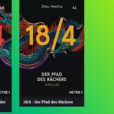
3.8
4.1
der
18/4 - Der Pfad des Rächers