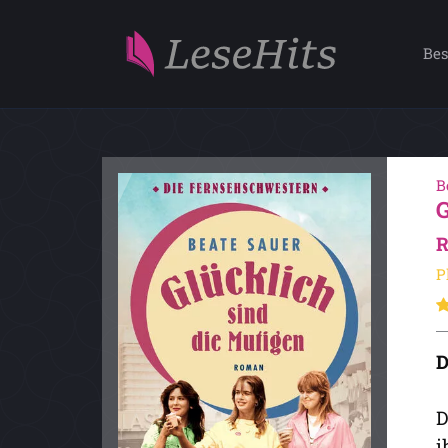
Bes
B
P
D
D
i