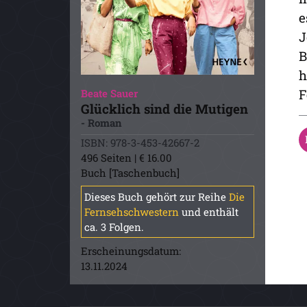
e
J
B
h
F
Beate Sauer
Glücklich sind die Mutigen
- Roman
ISBN: 978-3-453-42667-2
496 Seiten | € 16.00
Buch [Taschenbuch]
Dieses Buch gehört zur Reihe
Die
Fernsehschwestern
und enthält
ca. 3 Folgen.
Erscheinungsdatum:
13.11.2024