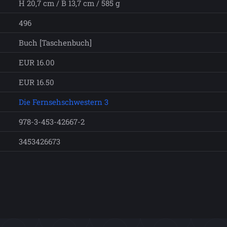
H 20,7 cm / B 13,7 cm / 585 g
496
Buch [Taschenbuch]
EUR 16.00
EUR 16.50
Die Fernsehschwestern 3
978-3-453-42667-2
3453426673