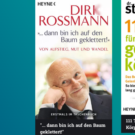
4.2
111 
"... dann bin ich auf den Baum
Kör
geklettert!"