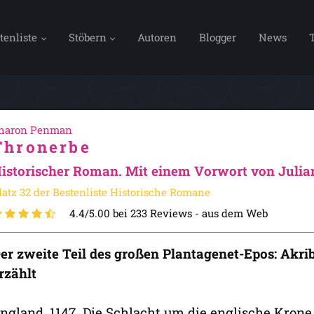
tenliste
Stöbern
Autoren
Blogger
News
haron Penman
Thronerbe
istorischer Roman. Mit einem Vorwort von Julian
latz 32 der Bestenliste Historische Romane
4.4/5.00 bei 233 Reviews -
aus dem Web
er zweite Teil des großen Plantagenet-Epos: Akri
rzählt
ngland, 1147. Die Schlacht um die englische Krone