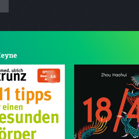
 Heyne
4.6