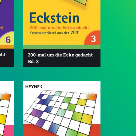
cht
200-mal um die Ecke gedacht
Bd. 3
4.8
4.8