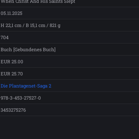
When Christ And His Saints Slept
05.11.2025
H 22,1 cm / B 15,1 cm / 821 g
704
Buch [Gebundenes Buch]
EUR 25.00
EUR 25.70
Die Plantagenet-Saga 2
978-3-453-27527-0
3453275276