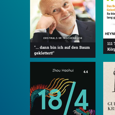
111 
"... dann bin ich auf den Baum
Kör
geklettert!"
4.4