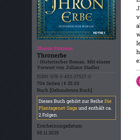
J
v
a
w
l
Sharon Penman
h
Thronerbe
e
- Historischer Roman. Mit einem
Vorwort von Juliane Stadler
ISBN: 978-3-453-27527-0
704 Seiten | € 25.00
Buch [Gebundenes Buch]
Dieses Buch gehört zur Reihe
Die
Plantagenet-Saga
und enthält ca.
2 Folgen.
Erscheinungsdatum:
05.11.2025