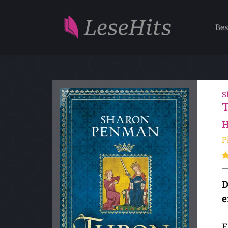
Bes
S
H
P
D
e
E