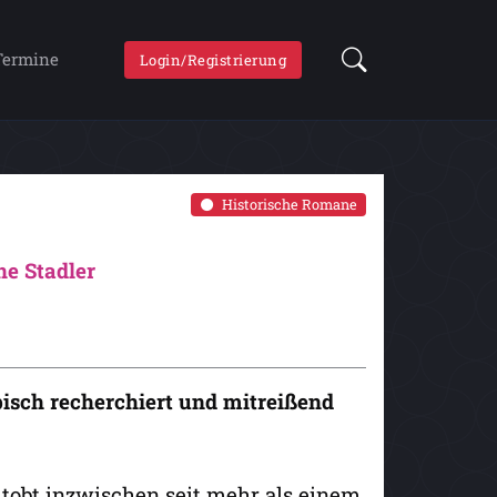
Termine
Login/Registrierung
Historische Romane
e Stadler
bisch recherchiert und mitreißend
 tobt inzwischen seit mehr als einem