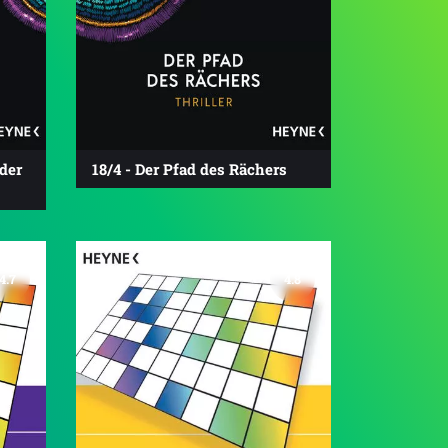
der
18/4 - Der Pfad des Rächers
4.7
4.8