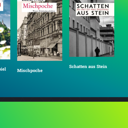
Schatten aus Stein
iel
Mischpoche