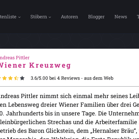
tenliste
Stöbern
Autoren
Blogger
News
ndreas Pittler
Wiener Kreuzweg
3.6/5.00 bei 4 Reviews -
aus dem Web
ndreas Pittler nimmt sich einmal mehr seines Lei
en Lebensweg dreier Wiener Familien über drei G
0. Jahrhunderts bis in unsere Tage. Die Unternehme
leinbürgerlichen Strechas und die Arbeiterfamili
etrieb des Baron Glickstein, dem „Hernalser Bräu“,