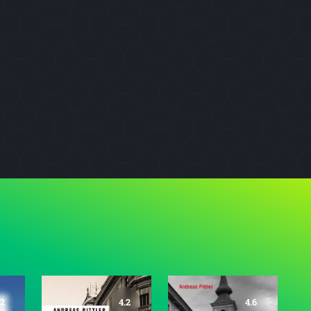
.2
4.2
4.6