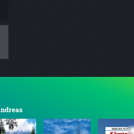
 Andreas
4.1
4