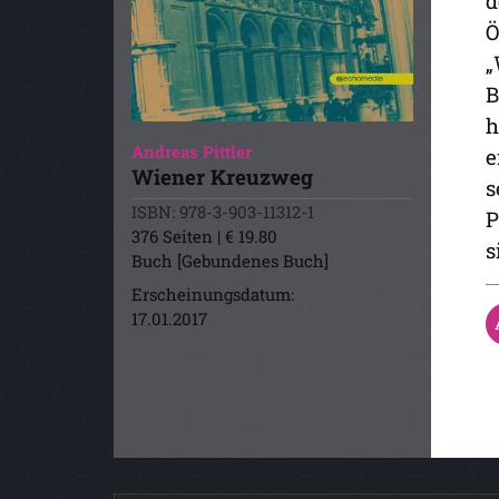
d
Ö
„
B
h
Andreas Pittler
e
Wiener Kreuzweg
s
ISBN: 978-3-903-11312-1
P
376 Seiten | € 19.80
s
Buch [Gebundenes Buch]
Erscheinungsdatum:
17.01.2017