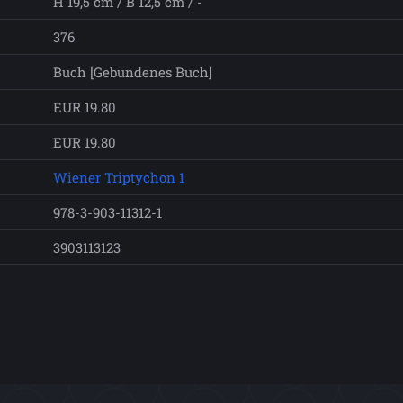
H 19,5 cm / B 12,5 cm / -
376
Buch [Gebundenes Buch]
EUR 19.80
EUR 19.80
Wiener Triptychon 1
978-3-903-11312-1
3903113123