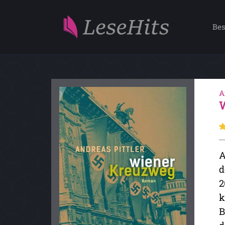
Bes
A
A
d
2
k
B