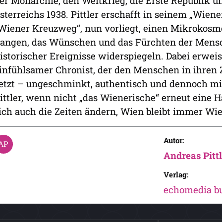
er Monarchie, den Weltkrieg, die Erste Republik u
sterreichs 1938. Pittler erschafft in seinem „Wiene
Wiener Kreuzweg“, nun vorliegt, einen Mikrokosmo
angen, das Wünschen und das Fürchten der Mens
istorischer Ereignisse widerspiegeln. Dabei erweis
infühlsamer Chronist, der den Menschen in ihren Z
etzt – ungeschminkt, authentisch und dennoch mit
ittler, wenn nicht „das Wienerische“ erneut eine 
ich auch die Zeiten ändern, Wien bleibt immer Wi
Autor:
Andreas Pittl
Verlag:
echomedia b