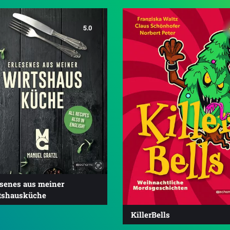
5.0
esenes aus meiner
tshausküche
KillerBells