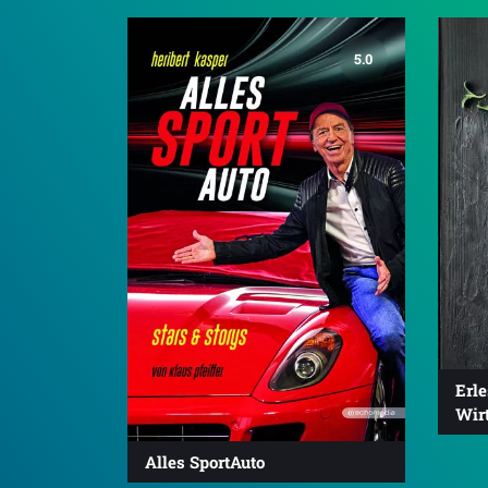
5.0
Erl
Wir
Alles SportAuto