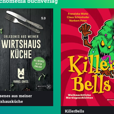
 echomedia buchverlag
5.0
esenes aus meiner
tshausküche
KillerBells