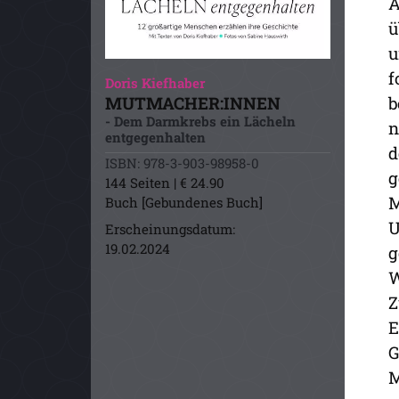
A
ü
u
f
Doris Kiefhaber
b
MUTMACHER:INNEN
- Dem Darmkrebs ein Lächeln
n
entgegenhalten
d
ISBN: 978-3-903-98958-0
g
144 Seiten | € 24.90
M
Buch [Gebundenes Buch]
U
Erscheinungsdatum:
19.02.2024
g
W
Z
E
G
M