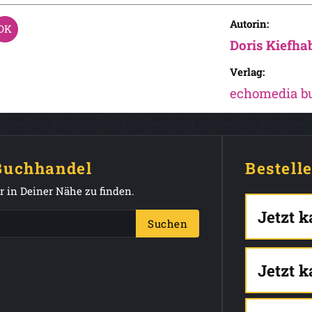
Autorin:
Doris Kiefha
Verlag:
echomedia b
 Buchhandel
Bestell
 in Deiner Nähe zu finden.
Jetzt 
Suchen
Jetzt 