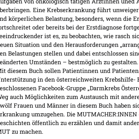
ufgaben von onkologisch tätigen Ärztinnen uned Ä
berbringen. Eine Krebserkrankung führt unweiger
nd körperlichen Belastung, besonders, wenn die Er
ortschreitet oder bereits bei der Erstdiagnose fort
eeindruckender ist es, zu beobachten, wie rasch s
euen Situation und den Herausforderungen „arran
en Belastungen stellen und dabei entschlossen sin
eänderten Umständen – bestmöglich zu gestalten.
it diesem Buch sollen Patientinnen und Patienten
nterstützung in den österreichweiten Krebshilfe- 
eschlossenen Facebook-Gruppe „Darmkrebs Österr
eg auch Möglichkeiten zum Austausch mit andere
wölf Frauen und Männer in diesem Buch haben sich
rkrankung umzugehen. Die MUTMACHER:INNEN di
eschichten öffentlich zu erzählen und damit and
UT zu machen.