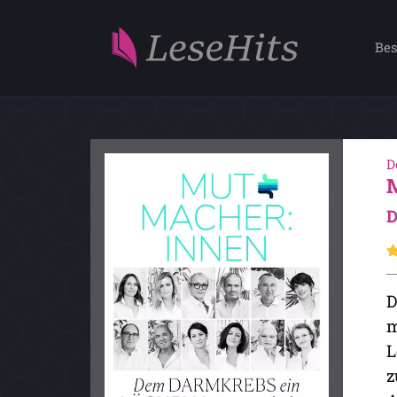
Bes
D
D
D
m
L
z