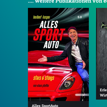
.... weitere Publikationen von
5.0
Erl
Wir
Alles SportAuto