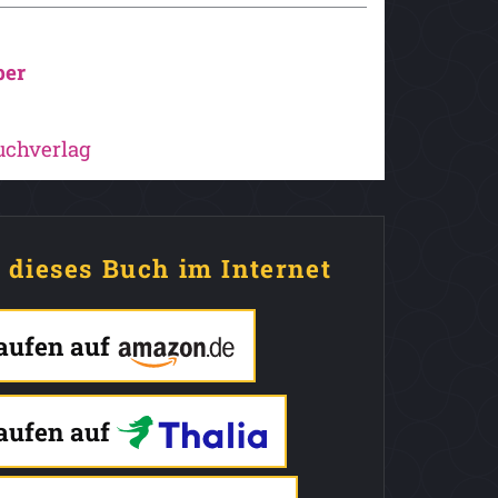
ber
uchverlag
e dieses Buch im Internet
kaufen auf
kaufen auf