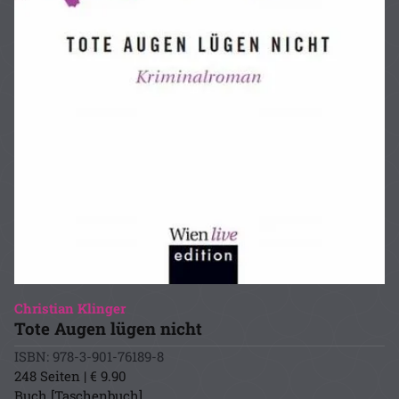
Christian Klinger
Tote Augen lügen nicht
ISBN: 978-3-901-76189-8
248 Seiten | € 9.90
Buch [Taschenbuch]