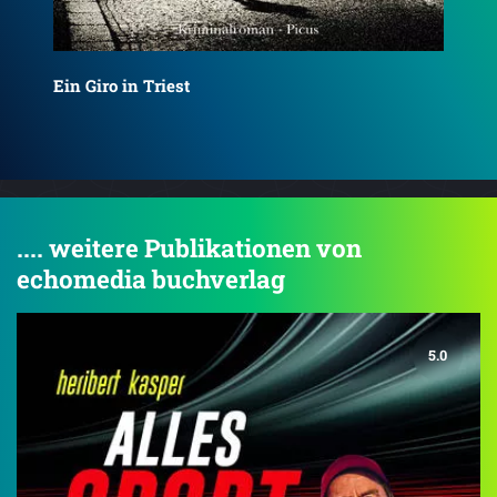
Eine Corsa in Triest
Tot
.... weitere Publikationen von
echomedia buchverlag
5.0