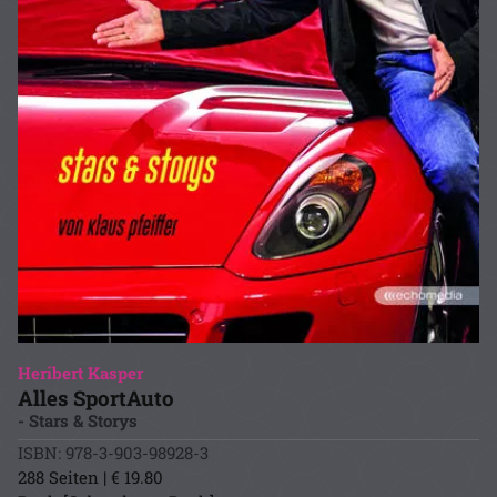
Heribert Kasper
Alles SportAuto
- Stars & Storys
ISBN: 978-3-903-98928-3
288 Seiten | € 19.80