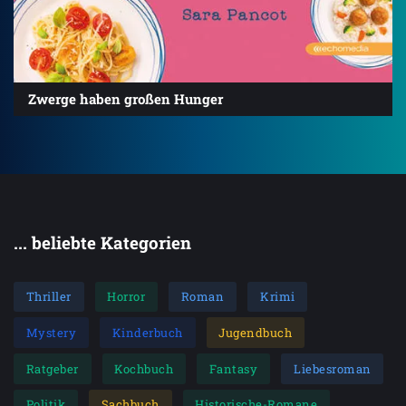
Zwerge haben großen Hunger
... beliebte Kategorien
Thriller
Horror
Roman
Krimi
Mystery
Kinderbuch
Jugendbuch
Ratgeber
Kochbuch
Fantasy
Liebesroman
Politik
Sachbuch
Historische-Romane