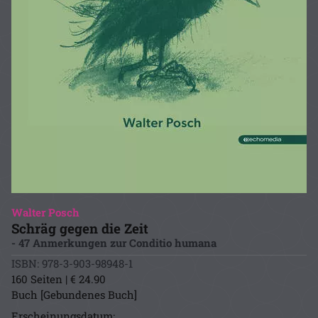
Walter Posch
Schräg gegen die Zeit
- 47 Anmerkungen zur Conditio humana
ISBN: 978-3-903-98948-1
160 Seiten | € 24.90
Buch [Gebundenes Buch]
Erscheinungsdatum: