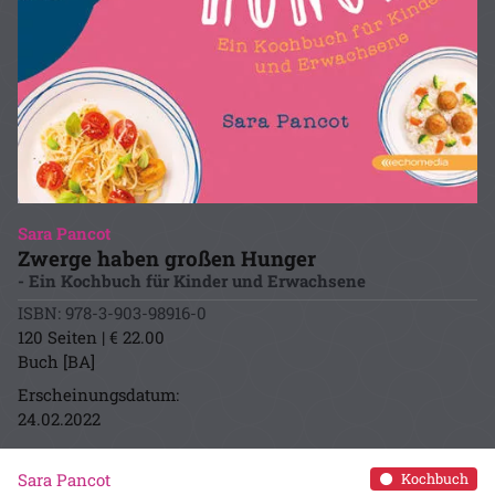
Sara Pancot
Zwerge haben großen Hunger
- Ein Kochbuch für Kinder und Erwachsene
ISBN: 978-3-903-98916-0
120 Seiten | € 22.00
Buch [BA]
Erscheinungsdatum:
24.02.2022
Sara Pancot
Kochbuch