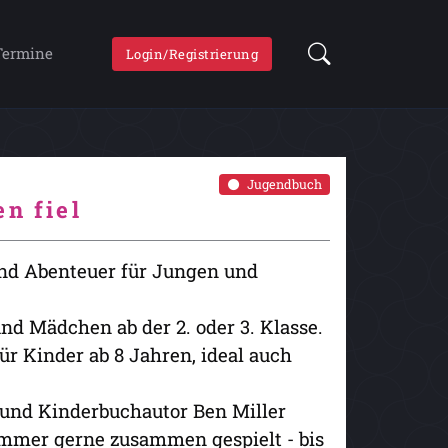
Termine
Login/Registrierung
Jugendbuch
n fiel
nd Abenteuer für Jungen und
nd Mädchen ab der 2. oder 3. Klasse.
für Kinder ab 8 Jahren, ideal auch
r und Kinderbuchautor Ben Miller
immer gerne zusammen gespielt - bis