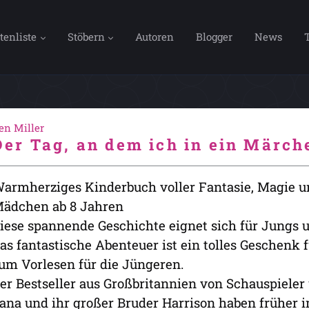
tenliste
Stöbern
Autoren
Blogger
News
en Miller
Der Tag, an dem ich in ein Märche
armherziges Kinderbuch voller Fantasie, Magie u
ädchen ab 8 Jahren
iese spannende Geschichte eignet sich für Jungs u
as fantastische Abenteuer ist ein tolles Geschenk 
um Vorlesen für die Jüngeren.
er Bestseller aus Großbritannien von Schauspiele
ana und ihr großer Bruder Harrison haben früher 