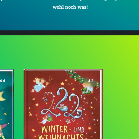
wohl noch was!
4.4
4.2