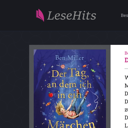
Bes
B
W
M
D
D
z
D
L