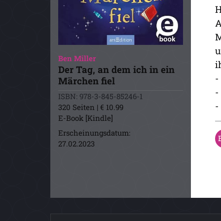
H
A
M
u
Ben Miller
i
Der Tag, an dem ich in ein
-
Märchen fiel
-
ISBN: 978-3-845-85246-1
-
320 Seiten | € 10.99
E-Book [Kindle]
Erscheinungsdatum:
27.02.2023