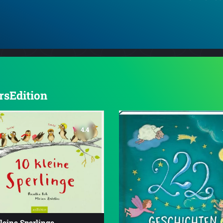
arsEdition
4.4
leine Sperlinge