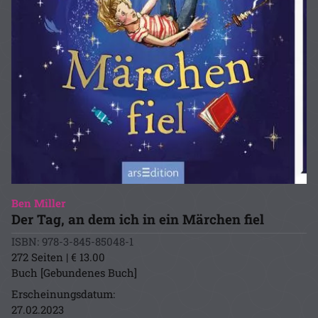
Ben Miller
Der Tag, an dem ich in ein Märchen fiel
ISBN: 978-3-845-85048-1
272 Seiten | € 13.00
Buch [Gebundenes Buch]
Erscheinungsdatum:
27.02.2023