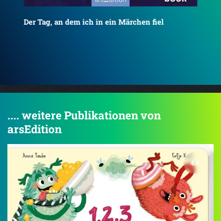
Die Nacht, in der ich Weihnachten rettete
Rie
.... weitere Publikationen von
arsEdition
4.4