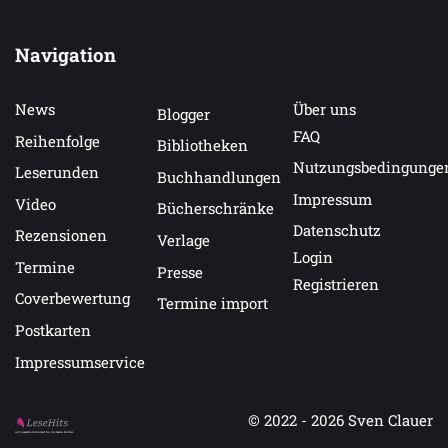
Navigation
News
Über uns
Blogger
FAQ
Reihenfolge
Bibliotheken
Nutzungsbedingunge
Leserunden
Buchhandlungen
Impressum
Video
Bücherschränke
Datenschutz
Rezensionen
Verlage
Login
Termine
Presse
Registrieren
Coverbewertung
Termine import
Postkarten
Impressumservice
© 2022 - 2026
Sven Clauer
Auf LeseHits.de findest Du die besten Bücher.