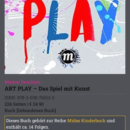
Marion Deuchars
ART PLAY – Das Spiel mit Kunst
ISBN: 978-3-038-76102-0
224 Seiten | € 24.90
Buch [Gebundenes Buch]
Dieses Buch gehört zur Reihe
Midas Kinderbuch
und
enthält ca. 14 Folgen.