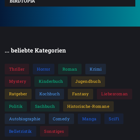
BIRDTOPIA
... beliebte Kategorien
Thriller
Horror
Roman
Krimi
Mystery
Kinderbuch
Jugendbuch
Ratgeber
Kochbuch
Fantasy
Liebesroman
Politik
Sachbuch
Historische-Romane
Autobiographie
Comedy
Manga
SciFi
Belletristik
Sonstiges