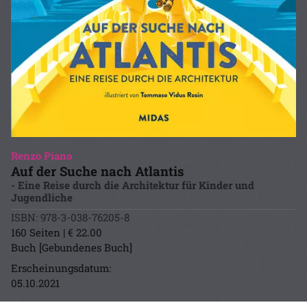
Renzo Piano
Auf der Suche nach Atlantis
- Eine Reise durch die Architektur für Kinder und
Jugendliche
ISBN: 978-3-038-76205-8
160 Seiten | € 22.00
Buch [Gebundenes Buch]
Erscheinungsdatum:
05.10.2021