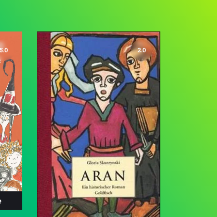
5.0
2.0
e