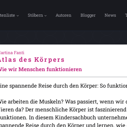
tenliste
Stöbern
Autoren
Blogger
News
artina Fanti
Atlas des Körpers
ie wir Menschen funktionieren
ine spannende Reise durch den Körper: So funktio
ie arbeiten die Muskeln? Was passiert, wenn wir 
ieren da? Der menschliche Körper ist faszinierend
unktionen. In diesem Kindersachbuch unternehme
pannende Reise durch den Körper und lernen, wie e