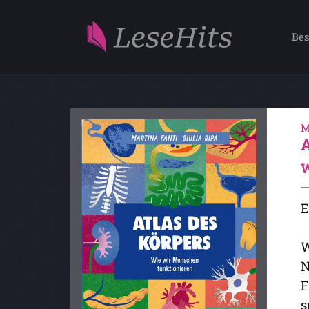
Bes
M
W
E
W
N
F
s