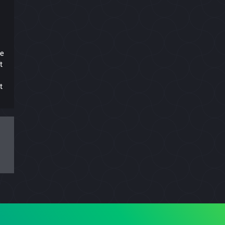
ie
t
t