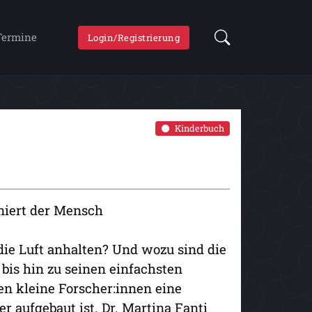
Termine
Login/Registrierung
Kinderbuch
niert der Mensch
die Luft anhalten? Und wozu sind die
 bis hin zu seinen einfachsten
n kleine Forscher:innen eine
r aufgebaut ist. Dr. Martina Fanti