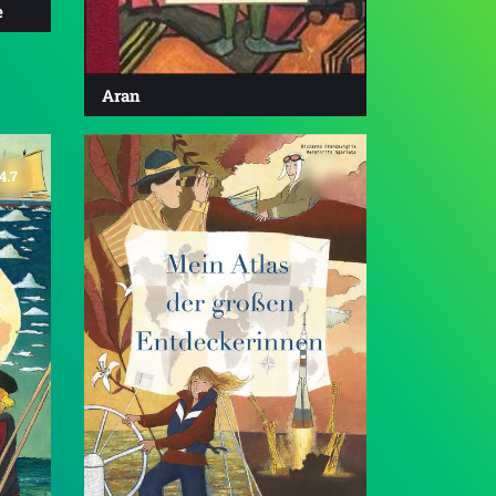
e
Aran
4.7