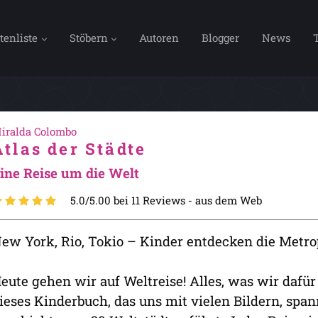
tenliste
Stöbern
Autoren
Blogger
News
iralda Colombo
Atlas der Städte
ine Reise um die Welt
5.0/5.00 bei 11 Reviews -
aus dem Web
ew York, Rio, Tokio – Kinder entdecken die Metro
eute gehen wir auf Weltreise! Alles, was wir dafür
ieses Kinderbuch, das uns mit vielen Bildern, sp