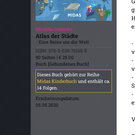
G
g
H
e
Miralda Colombo
Atlas der Städte
- Eine Reise um die Welt
-
ISBN: 978-3-038-76165-5
v
90 Seiten | € 25.00
-
Buch [Gebundenes Buch]
v
Dieses Buch gehört zur Reihe
-
Midas Kinderbuch
und enthält ca.
S
14 Folgen.
-
Erscheinungsdatum:
e
05.05.2020
V