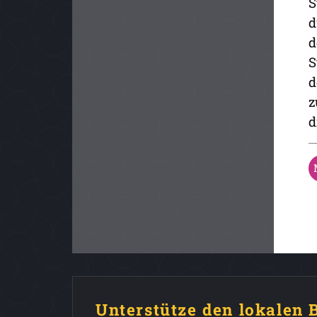
S
d
d
S
d
z
d
Unterstütze den lokalen