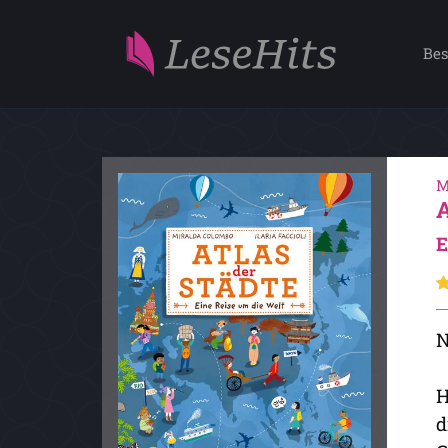
Bes
M
E
N
H
d