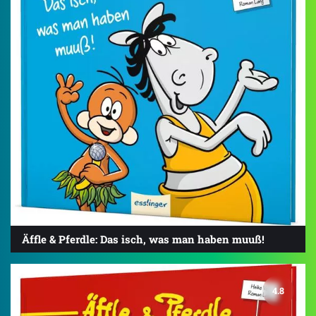
Äffle & Pferdle: Das isch, was man haben muuß!
4.8