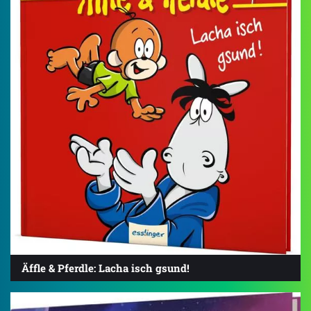
Äffle & Pferdle: Lacha isch gsund!