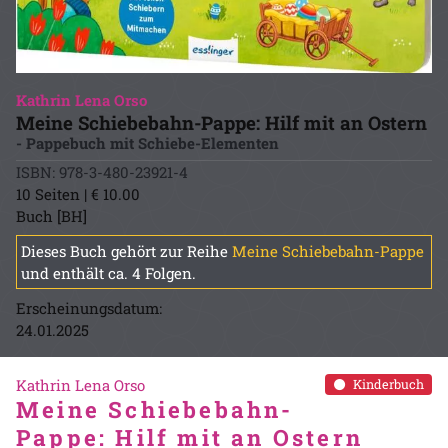
Kathrin Lena Orso
Meine Schiebebahn-Pappe: Hilf mit an Ostern
- Pappebuch mit Schiebe-Elementen
ISBN: 978-3-480-23921-4
10 Seiten | € 10.00
Buch [BH]
Dieses Buch gehört zur Reihe
Meine Schiebebahn-Pappe
und enthält ca. 4 Folgen.
Erscheinungsdatum:
24.01.2025
Kathrin Lena Orso
Kinderbuch
Meine Schiebebahn-
Pappe: Hilf mit an Ostern