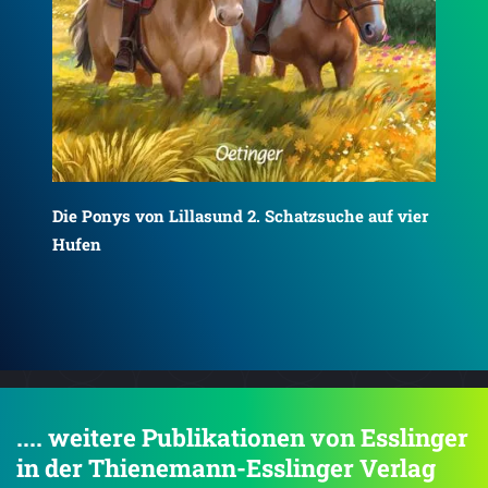
ier
Die Ponys von Lillasund 3. Winterzauber im Stall
Die
Tur
.... weitere Publikationen von Esslinger
in der Thienemann-Esslinger Verlag