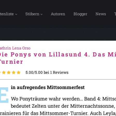
tenliste
Stöbern
Autoren
Blogger
News
athrin Lena Orso
Die Ponys von Lillasund 4. Das 
Turnier
5.00/5.00 bei 1 Reviews
E
in aufregendes Mittsommerfest
Wo Ponyträume wahr werden… Band 4: Mittso
bedeutet Zelten unter der Mitternachtssonne
rainieren für das Mittsommer-Turnier. Auch Leyla, 