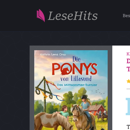
Bes
K
T