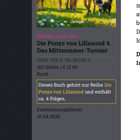
m
a
b
D
Kathrin Lena Orso
I
Die Ponys von Lillasund 4.
Das Mittsommer-Turnier
D
ISBN: 978-3-751-20745-4
I
160 Seiten | € 12.00
Buch
Dieses Buch gehört zur Reihe
Die
Ponys von Lillasund
und enthält
ca. 4 Folgen.
Erscheinungsdatum:
10.04.2026