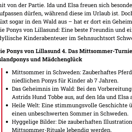
it von der Partie. Ida und Elsa freuen sich besonde
ufpassen dürfen, während diese im Urlaub ist. Doc
üxt sogar in den Wald aus – hat er dort ein Gehei
ie Ponys von Lillasund: Eine beste Freundin und ei
dyllische Kinderabenteuer im Sehnsuchtsort Schw
ie Ponys von Lillasund 4. Das Mittsommer-Turnie
slandponys und Mädchenglück
Mittsommer in Schweden: Zauberhaftes Pfer
niedlichen Ponys für Kinder ab 7 Jahren.
Das Geheimnis im Wald: Bei den Vorbereitung
Astrids Hund Tobbe aus, auf den Ida und Elsa 
Heile Welt: Eine stimmungsvolle Geschichte ü
einen unbeschwerten Sommer in Schweden.
Hyggelige Bilder: Die zauberhaften Illustrati
Mittsommer-Rituale lebendig werden.