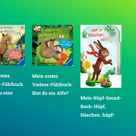
4.8
rstes
Mein erstes
e-Fühlbuch
Vorlese-Fühlbuch:
du eine
Bist du ein Affe?
Mein Hüpf-Sound-
Me
Buch: Hüpf,
Buc
Häschen, hüpf!
kle
hüp