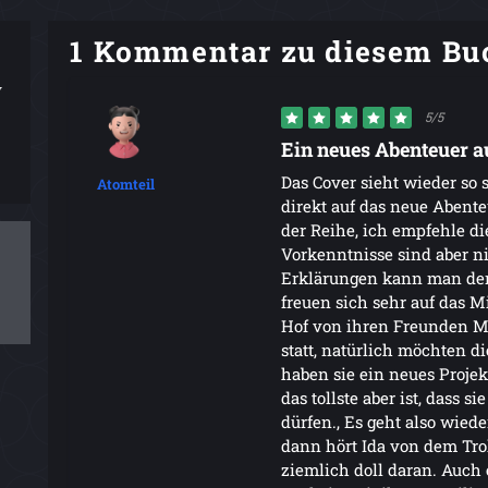
1 Kommentar zu diesem Bu
v
5/5
Ein neues Abenteuer a
Das Cover sieht wieder so 
Atomteil
direkt auf das neue Abenteu
der Reihe, ich empfehle d
Vorkenntnisse sind aber n
Erklärungen kann man der 
freuen sich sehr auf das 
Hof von ihren Freunden Mi
statt, natürlich möchten 
haben sie ein neues Proje
das tollste aber ist, dass 
dürfen., Es geht also wied
dann hört Ida von dem Trol
ziemlich doll daran. Auch 