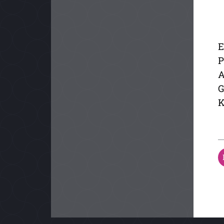
E
P
A
G
K