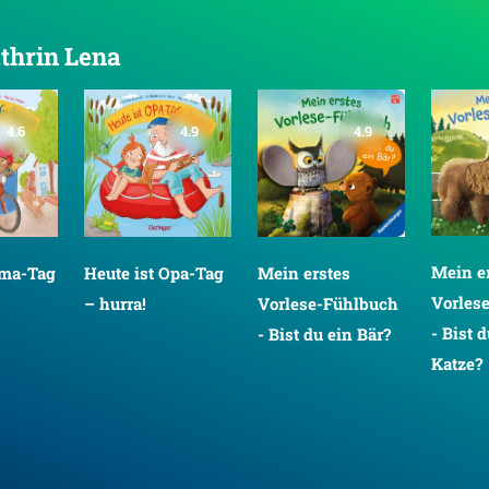
athrin Lena
4.6
4.9
4.9
Mein e
Oma-Tag
Heute ist Opa-Tag
Mein erstes
Vorles
– hurra!
Vorlese-Fühlbuch
- Bist 
- Bist du ein Bär?
Katze?