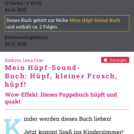
12 Seiten | € 15.00
Buch [BH]
Dieses Buch gehört zur Reihe
Mein Hüpf-Sound-Buch
und enthält ca. 2 Folgen.
Erscheinungsdatum:
24.01.2025
Kathrin Lena Orso
Sonstiges
Mein Hüpf-Sound-
Buch: Hüpf, kleiner Frosch,
hüpf!
Wow-Effekt: Dieses Pappebuch hüpft und
quakt
K
inder werden dieses Buch lieben!
Jetzt kommt Spaß ins Kinderzimmer!