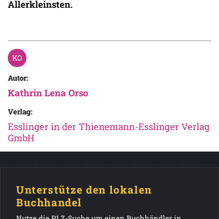
Allerkleinsten.
Autor:
Kathrin Lena Orso
Verlag:
Esslinger in der Thienemann-Esslinger Verlag
GmbH
Unterstütze den lokalen
Buchhandel
Nutze die PLZ-Suche um einen Buchhändler in