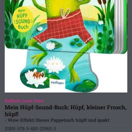
Kathrin Lena Orso
Mein Hüpf-Sound-Buch: Hüpf, kleiner Frosch,
hüpf!
- Wow-Effekt: Dieses Pappebuch hüpft und quakt
ISBN: 978-3-480-23960-3