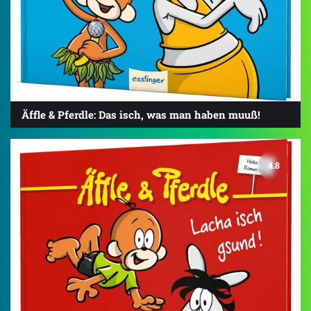
Äffle & Pferdle: Das isch, was man haben muuß!
4.8