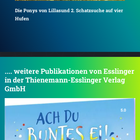
ier
Die Ponys von Lillasund 3. Winterzauber im Stall
Die
Tur
.... weitere Publikationen von Esslinger
in der Thienemann-Esslinger Verlag
GmbH
5.0