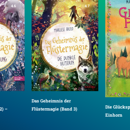
4.6
4.7
Das Geheimnis der
Die Glücksp
2) –
Flüstermagie (Band 3)
Einhorn