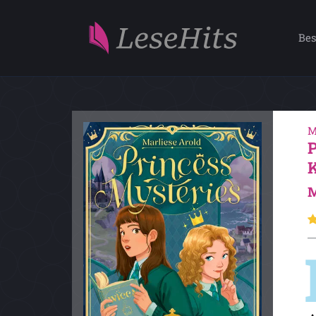
Bes
M
M