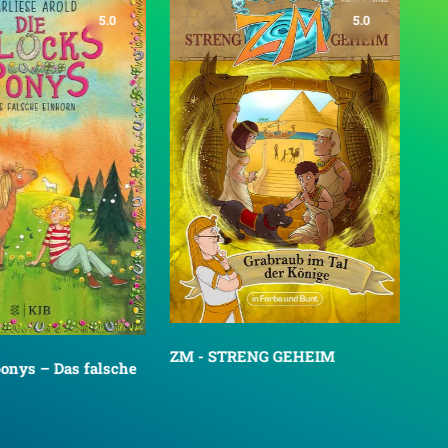
5.0
5.0
ZM - STRENG GEHEIM
onys – Das falsche