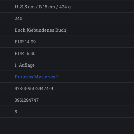
H 21,5 cm / B 15 cm / 424 g
240
Buch [Gebundenes Buch]
EUR 14.99
EUR 15.50
1. Auflage
Princess Mysteries 1
978-3-961-29474-9
3961294747
5