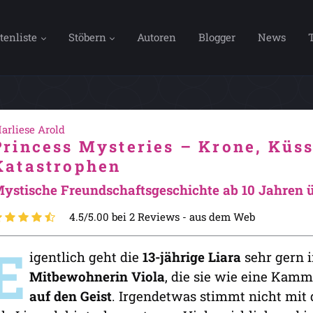
tenliste
Stöbern
Autoren
Blogger
News
arliese Arold
Princess Mysteries – Krone, Küs
Katastrophen
ystische Freundschaftsgeschichte ab 10 Jahren üb
4.5/5.00 bei 2 Reviews -
aus dem Web
E
igentlich geht die
13-jährige Liara
sehr gern 
Mitbewohnerin Viola
, die sie wie eine Kamm
auf den Geist
. Irgendetwas stimmt nicht mit