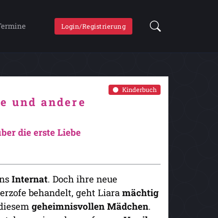
Termine
Login/Registrierung
Kinderbuch
se und andere
er die erste Liebe
ins
Internat
. Doch ihre neue
erzofe behandelt, geht Liara
mächtig
 diesem
geheimnisvollen Mädchen
.