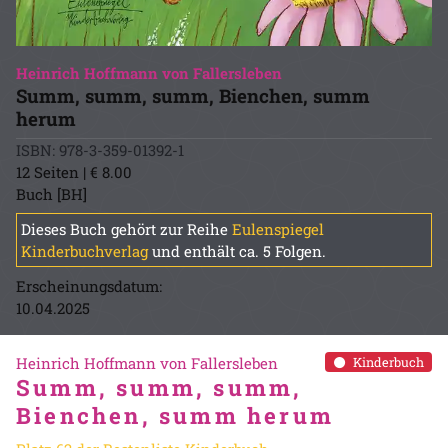
Heinrich Hoffmann von Fallersleben
Summ, summ, summ, Bienchen, summ
herum
ISBN: 978-3-359-01392-1
12 Seiten | € 8.00
Buch [BH]
Dieses Buch gehört zur Reihe
Eulenspiegel
Kinderbuchverlag
und enthält ca. 5 Folgen.
Erscheinungsdatum:
10.04.2025
Heinrich Hoffmann von Fallersleben
Kinderbuch
Summ, summ, summ,
Bienchen, summ herum