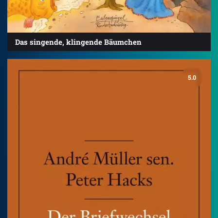
Das singende, klingende Bäumchen
5.0