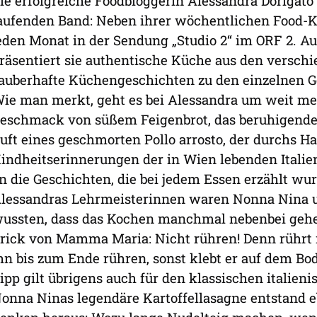
ie erfolgreiche Foodbloggerin Alessandra Dorigato
aufenden Band: Neben ihrer wöchentlichen Food-Ko
eden Monat in der Sendung „Studio 2“ im ORF 2. A
räsentiert sie authentische Küche aus den versch
auberhafte Küchengeschichten zu den einzelnen Ge
ie man merkt, geht es bei Alessandra um weit meh
eschmack von süßem Feigenbrot, das beruhigende
uft eines geschmorten Pollo arrosto, der durchs Hau
indheitserinnerungen der in Wien lebenden Italien
n die Geschichten, die bei jedem Essen erzählt wu
lessandras Lehrmeisterinnen waren Nonna Nina 
ussten, dass das Kochen manchmal nebenbei gehen
rick von Mamma Maria: Nicht rühren! Denn rührt
hn bis zum Ende rühren, sonst klebt er auf dem Bo
ipp gilt übrigens auch für den klassischen italie
onna Ninas legendäre Kartoffellasagne entstand e