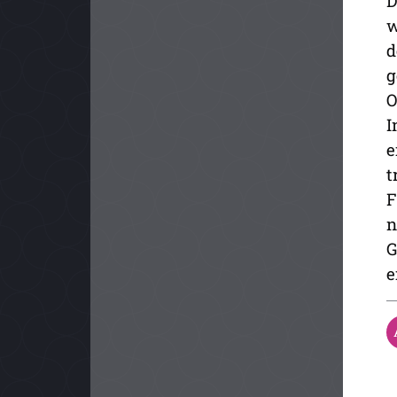
D
w
d
g
O
I
e
t
F
n
G
e