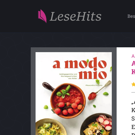
Bes
A
„
K
S
E