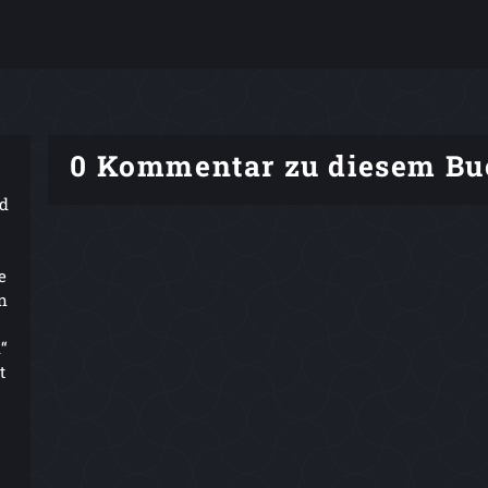
0 Kommentar zu diesem Bu
nd
e
n
“
t