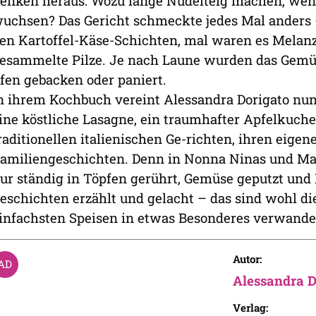
enken heraus: Wozu lange Nudelteig machen, wen
uchsen? Das Gericht schmeckte jedes Mal anders 
en Kartoffel-Käse-Schichten, mal waren es Melanza
esammelte Pilze. Je nach Laune wurden das Gemüse
fen gebacken oder paniert.
n ihrem Kochbuch vereint Alessandra Dorigato nun
ine köstliche Lasagne, ein traumhafter Apfelkuche
raditionellen italienischen Ge-richten, ihren eige
amiliengeschichten. Denn in Nonna Ninas und M
ur ständig in Töpfen gerührt, Gemüse geputzt und 
eschichten erzählt und gelacht – das sind wohl di
infachsten Speisen in etwas Besonderes verwande
Autor:
Alessandra D
Verlag: