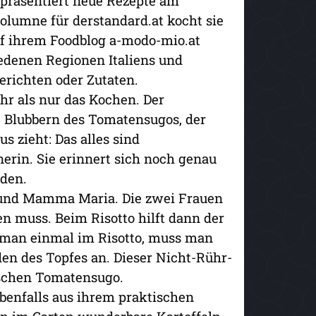
 präsentiert neue Rezepte am
lumne für derstandard.at kocht sie
uf ihrem Foodblog a-modo-mio.at
iedenen Regionen Italiens und
richten oder Zutaten.
r als nur das Kochen. Der
 Blubbern des Tomatensugos, der
s zieht: Das alles sind
erin. Sie erinnert sich noch genau
rden.
und Mamma Maria. Die zwei Frauen
 muss. Beim Risotto hilft dann der
 man einmal im Risotto, muss man
den des Topfes an. Dieser Nicht-Rühr-
nischen Tomatensugo.
benfalls aus ihrem praktischen