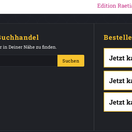
Edition Raeti
 Buchhandel
Bestell
 in Deiner Nähe zu finden.
Jetzt 
Suchen
Jetzt 
Jetzt 