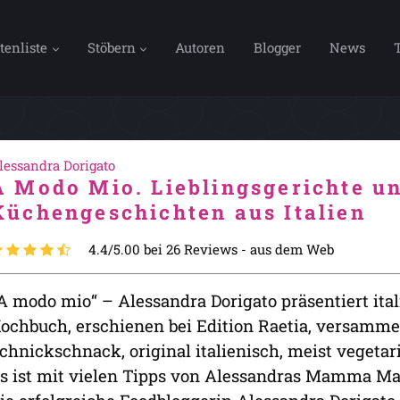
tenliste
Stöbern
Autoren
Blogger
News
lessandra Dorigato
A Modo Mio. Lieblingsgerichte u
Küchengeschichten aus Italien
4.4/5.00 bei 26 Reviews -
aus dem Web
A modo mio“ – Alessandra Dorigato präsentiert ital
ochbuch, erschienen bei Edition Raetia, versammel
chnickschnack, original italienisch, meist vegetar
s ist mit vielen Tipps von Alessandras Mamma Mar