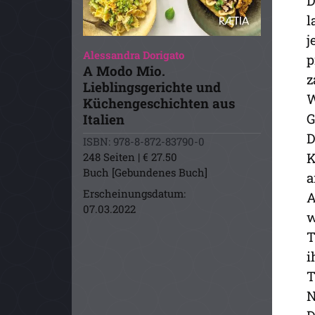
D
l
j
Alessandra Dorigato
p
A Modo Mio.
z
Lieblingsgerichte und
W
Küchengeschichten aus
G
Italien
D
ISBN: 978-8-872-83790-0
K
248 Seiten | € 27.50
Buch [Gebundenes Buch]
a
Erscheinungsdatum:
A
07.03.2022
w
T
i
T
N