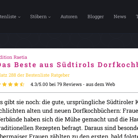
tenliste
Stöbern
Autoren
Blogger
News
dition Raetia
Das Beste aus Südtirols Dorfkoc
latz 288 der Bestenliste Ratgeber
4.3/5.00 bei 79 Reviews -
aus dem Web
s gibt sie noch: die gute, ursprüngliche Südtiroler 
chlichten alten und neuen Dorfkochbüchern: Fraue
erbände haben sich die Mühe gemacht und die Ha
raditionellen Rezepten befragt. Daraus sind beson
bermaiser Frauen zählten zu den ersten, bald folgte