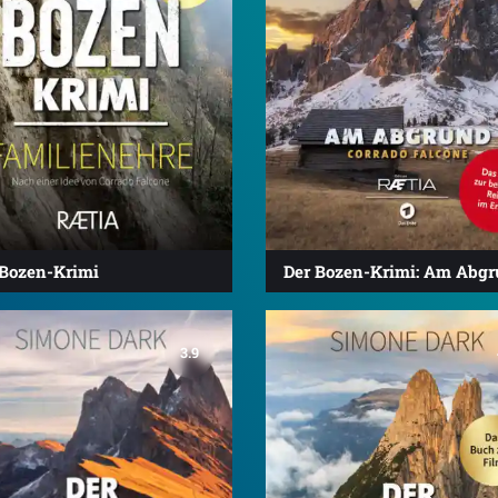
 Bozen-Krimi
Der Bozen-Krimi: Am Abg
3.9