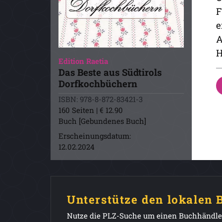
F
e
A
H
Edition Raetia
Das Beste aus Südtirols
Dorfkochbüchern
ISBN: 978-8-872-83421-3
160 Seiten | € 12.90
Buch [Gebundenes Buch]
Erscheinungsdatum:
12.02.2024
Unterstütze den lokalen
Nutze die PLZ-Suche um einen Buchhändler