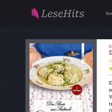
Bes
E
P
E
s
V
t
O