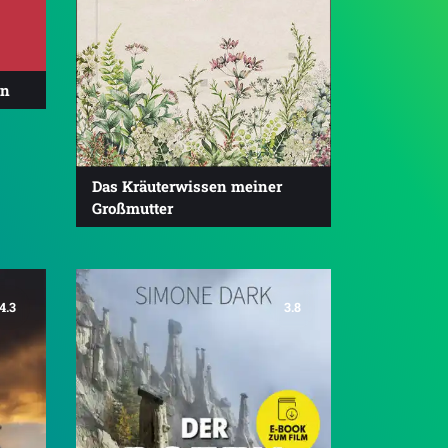
en
Das Kräuterwissen meiner
Großmutter
4.3
3.8