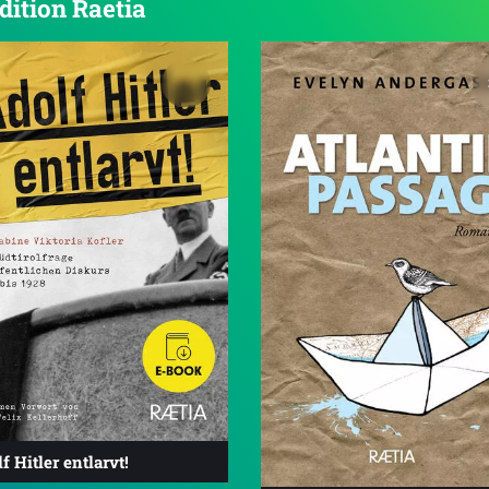
dition Raetia
f Hitler entlarvt!