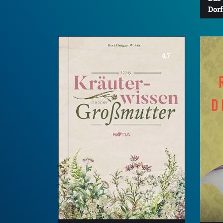
Dor
4.7