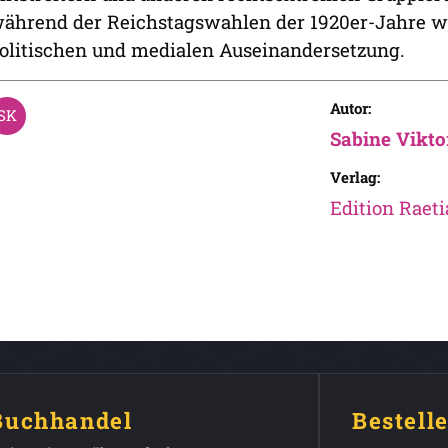
ährend der Reichstagswahlen der 1920er-Jahre w
olitischen und medialen Auseinandersetzung.
Autor:
Sabine Vikto
Verlag:
Edition Raeti
 Buchhandel
Bestell