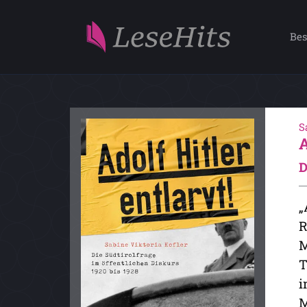
Bes
S
D
„
R
M
T
i
M