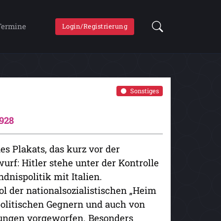
Termine
Login/Registrierung
Sonstiges
1928
nes Plakats, das kurz vor der
rf: Hitler stehe unter der Kontrolle
dnispolitik mit Italien.
ol der nationalsozialistischen „Heim
politischen Gegnern und auch von
rungen vorgeworfen. Besonders