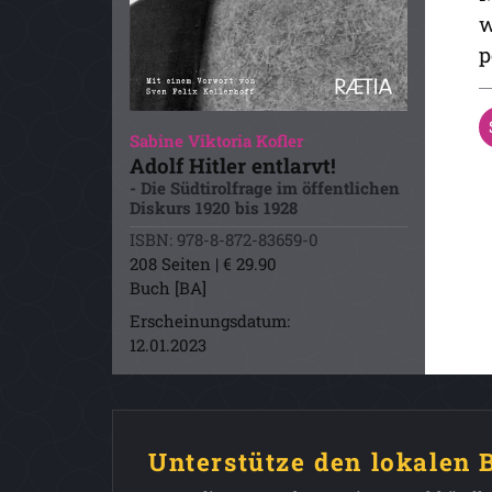
w
p
Sabine Viktoria Kofler
Adolf Hitler entlarvt!
- Die Südtirolfrage im öffentlichen
Diskurs 1920 bis 1928
ISBN: 978-8-872-83659-0
208 Seiten | € 29.90
Buch [BA]
Erscheinungsdatum:
12.01.2023
Unterstütze den lokalen