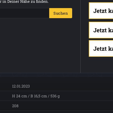
 in Deiner Nähe zu finden.
Jetzt 
Suchen
Jetzt 
Jetzt 
12.01.2023
H 24 cm / B 16,5 cm / 536 g
208