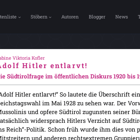
tenliste
Stöbern
Autoren
Blogger
News
abine Viktoria Kofler
Adolf Hitler entlarvt!
ie Südtirolfrage im öffentlichen Diskurs 1920 bis 
Adolf Hitler entlarvt!“ So lautete die Überschrift ei
eichstagswahl im Mai 1928 zu sehen war. Der Vorwu
ussolinis und opfere Südtirol zugunsten seiner Bün
atsächlich widersprach Hitlers Verzicht auf Südtir
ns Reich“-Politik. Schon früh wurde ihm dies von 
itstreitern und anderen rechtsextremen Gruppie