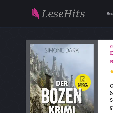
Bes
S
B
C
M
S
g