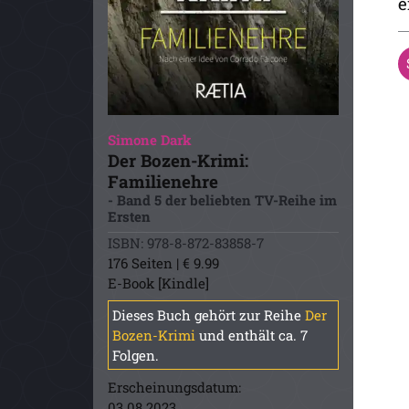
e
Simone Dark
Der Bozen-Krimi:
Familienehre
- Band 5 der beliebten TV-Reihe im
Ersten
ISBN: 978-8-872-83858-7
176 Seiten | € 9.99
E-Book [Kindle]
Dieses Buch gehört zur Reihe
Der
Bozen-Krimi
und enthält ca. 7
Folgen.
Erscheinungsdatum:
03.08.2023