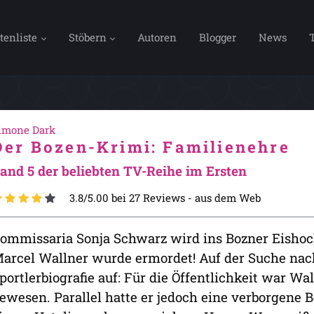
tenliste
Stöbern
Autoren
Blogger
News
imone Dark
Der Bozen-Krimi: Familienehre
and 5 der beliebten TV-Reihe im Ersten
3.8/5.00 bei 27 Reviews -
aus dem Web
ommissaria Sonja Schwarz wird ins Bozner Eishock
arcel Wallner wurde ermordet! Auf der Suche nach
portlerbiografie auf: Für die Öffentlichkeit war Wa
ewesen. Parallel hatte er jedoch eine verborgene 