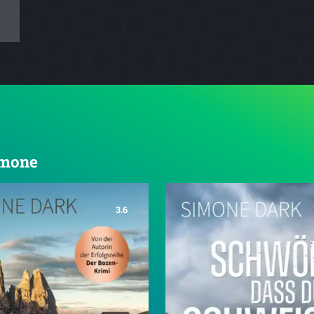
imone
3.6