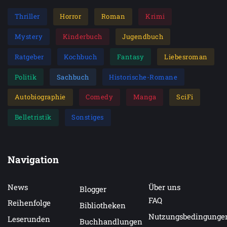
Thriller
Horror
Roman
Krimi
Mystery
Kinderbuch
Jugendbuch
Ratgeber
Kochbuch
Fantasy
Liebesroman
Politik
Sachbuch
Historische-Romane
Autobiographie
Comedy
Manga
SciFi
Belletristik
Sonstiges
Navigation
News
Über uns
Blogger
FAQ
Reihenfolge
Bibliotheken
Nutzungsbedingunge
Leserunden
Buchhandlungen