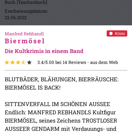
Buch [Taschenbuch]
Erscheinungsdatum:
22.06.2022
Manfred Rebhandl
Krimi
Biermösel
Die Kultkrimis in einem Band
3.4/5.00 bei 14 Reviews -
aus dem Web
BLUTBÄDER, BLÄHUNGEN, BIERRÄUSCHE:
BIERMÖSEL IS BACK!
SITTENVERFALL IM SCHÖNEN AUSSEE
Endlich: MANFRED REBHANDLS Kultfigur
BIERMÖSEL, seines Zeichens TROSTLOSER
AUSSEER GENDARM mit Verdauungs- und