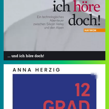
... und ich höre doch!
3.8