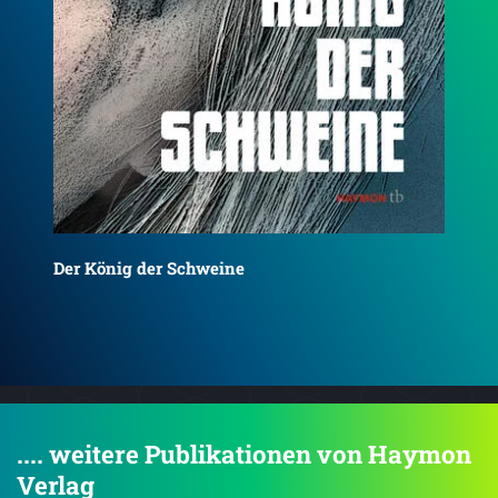
Ers
Dürre Beweise
.... weitere Publikationen von Haymon
Verlag