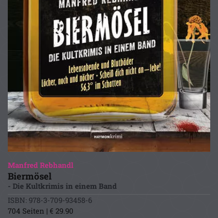
Manfred Rebhandl
Biermösel
- Die Kultkrimis in einem Band
ISBN: 978-3-709-93458-6
704 Seiten | € 29.90