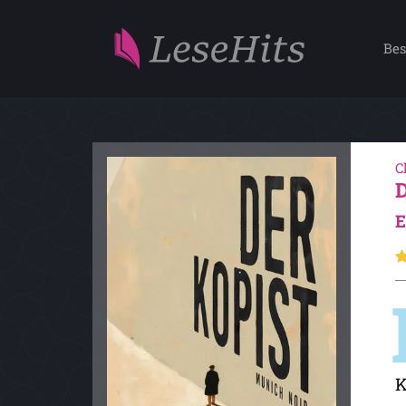
Bes
C
E
K