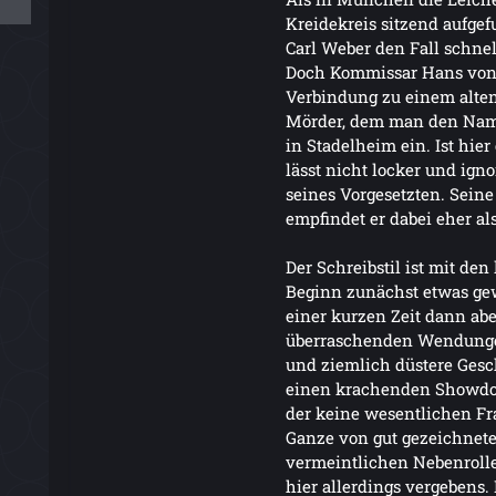
Kreidekreis sitzend aufge
Carl Weber den Fall schnel
Doch Kommissar Hans von B
Verbindung zu einem alten 
Mörder, dem man den Namen
in Stadelheim ein. Ist hi
lässt nicht locker und ign
seines Vorgesetzten. Seine
empfindet er dabei eher al
Der Schreibstil ist mit de
Beginn zunächst etwas ge
einer kurzen Zeit dann ab
überraschenden Wendungen 
und ziemlich düstere Gesc
einen krachenden Showdow
der keine wesentlichen Fr
Ganze von gut gezeichnete
vermeintlichen Nebenroll
hier allerdings vergebens