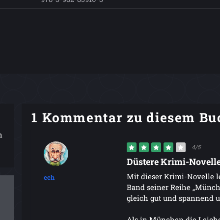
1 Kommentar zu diesem Bu
h
4/5
Düstere Krimi-Novell
Mit dieser Krimi-Novelle l
ech
Band seiner Reihe „Münch
gleich gut und spannend u
Als in München die Leiche