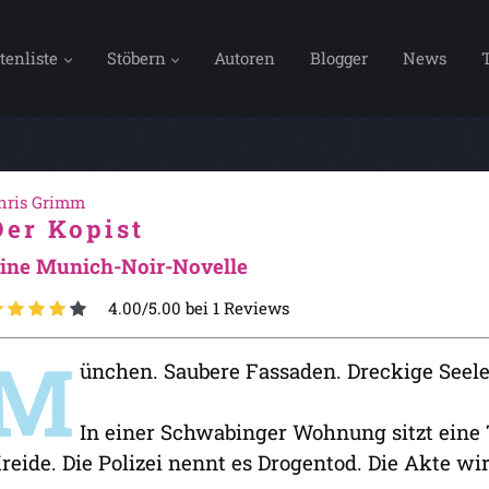
tenliste
Stöbern
Autoren
Blogger
News
hris Grimm
Der Kopist
ine Munich-Noir-Novelle
4.00/5.00 bei 1 Reviews
M
ünchen. Saubere Fassaden. Dreckige Seele
In einer Schwabinger Wohnung sitzt eine 
reide. Die Polizei nennt es Drogentod. Die Akte wi