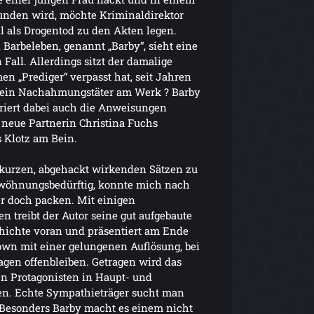
funden wird, möchte Kriminaldirektor
l als Drogentod zu den Akten legen.
arbeleben, genannt „Barby“, sieht eine
Fall. Allerdings sitzt der damalige
 „Prediger“ verpasst hat, seit Jahren
er ein Nachahmungstäter am Werk ? Barby
oriert dabei auch die Anweisungen
 neue Partnerin Christina Fuchs
s Klotz am Bein.
n kurzen, abgehackt wirkenden Sätzen zu
wöhnungsbedürftig, konnte mich nach
er doch packen. Mit einigen
treibt der Autor seine gut aufgebaute
hichte voran und präsentiert am Ende
n mit einer gelungenen Auflösung, bei
agen offenbleiben. Getragen wird das
n Protagonisten in Haupt- und
en. Echte Sympathieträger sucht man
. Besonders Barby macht es einem nicht