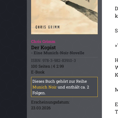
D
k
S
Chris Grimm
»
Der Kopist
- Eine Munich-Noir-Novelle
H
ISBN: 978-3-982-83910-3
100 Seiten | € 2.99
W
E-Book
K
Dieses Buch gehört zur Reihe
Munich Noir
und enthält ca. 2
M
Folgen.
Erscheinungsdatum:
E
23.03.2026
T