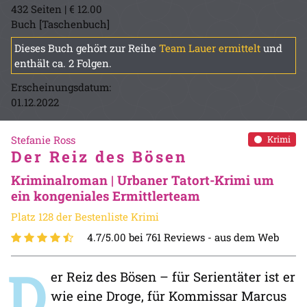
432 Seiten | € 12.00
Buch [Taschenbuch]
Dieses Buch gehört zur Reihe
Team Lauer ermittelt
und
enthält ca. 2 Folgen.
Erscheinungsdatum:
01.12.2022
Stefanie Ross
Krimi
Der Reiz des Bösen
Kriminalroman | Urbaner Tatort-Krimi um
ein kongeniales Ermittlerteam
Platz 128 der Bestenliste Krimi
4.7/5.00 bei 761 Reviews -
aus dem Web
D
er Reiz des Bösen – für Serientäter ist er
wie eine Droge, für Kommissar Marcus