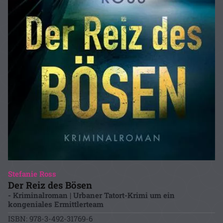
Stefanie Ross
Der Reiz des Bösen
- Kriminalroman | Urbaner Tatort-Krimi um ein
kongeniales Ermittlerteam
ISBN: 978-3-492-31769-6