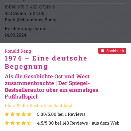
ISBN: 978-3-492-07219-9
432 Seiten | € 24.00
Buch [Gebundenes Buch]
Erscheinungsdatum:
14.03.2024
Ronald Reng
Sachbuch
1974 – Eine deutsche
Begegnung
Als die Geschichte Ost und West
zusammenbrachte | Der Spiegel-
Bestsellerautor über ein einmaliges
Fußballspiel
Platz 19 der Bestenliste Sachbuch
5.00/5.00 bei 1 Reviews
4.5/5.00 bei 143 Reviews -
aus dem Web