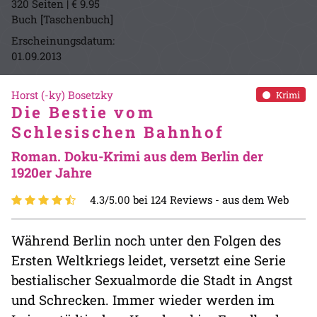
320 Seiten | € 9.95
Buch [Taschenbuch]
Erscheinungsdatum:
01.09.2013
Horst (-ky) Bosetzky
Krimi
Die Bestie vom
Schlesischen Bahnhof
Roman. Doku-Krimi aus dem Berlin der
1920er Jahre
4.3/5.00 bei 124 Reviews -
aus dem Web
Während Berlin noch unter den Folgen des
Ersten Weltkriegs leidet, versetzt eine Serie
bestialischer Sexualmorde die Stadt in Angst
und Schrecken. Immer wieder werden im