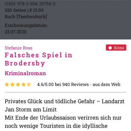
ISBN: 978-3-894-25754-5
320 Seiten | € 13.00
Buch [Taschenbuch]
Erscheinungsdatum:
23.07.2020
Stefanie Ross
Krimi
Falsches Spiel in
Brodersby
Kriminalroman
4.6/5.00 bei 940 Reviews -
aus dem Web
Privates Glück und tödliche Gefahr – Landarzt
Jan Storm am Limit
Mit Ende der Urlaubssaison verirren sich nur
noch wenige Touristen in die idyllische