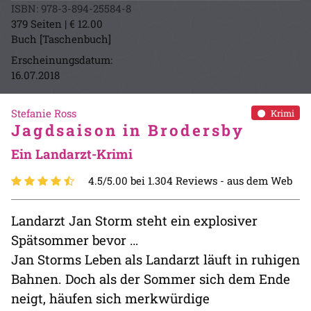
ISBN: 978-3-894-25584-8
379 Seiten | € 12.00
Buch [Taschenbuch]
Erscheinungsdatum:
16.07.2018
Stefanie Ross
Krimi
Jagdsaison in Brodersby
Ein Landarzt-Krimi
4.5/5.00 bei 1.304 Reviews -
aus dem Web
Landarzt Jan Storm steht ein explosiver
Spätsommer bevor …
Jan Storms Leben als Landarzt läuft in ruhigen
Bahnen. Doch als der Sommer sich dem Ende
neigt, häufen sich merkwürdige