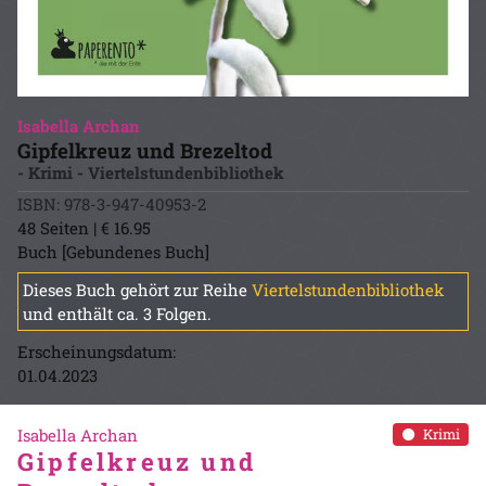
Isabella Archan
Gipfelkreuz und Brezeltod
- Krimi - Viertelstundenbibliothek
ISBN: 978-3-947-40953-2
48 Seiten | € 16.95
Buch [Gebundenes Buch]
Dieses Buch gehört zur Reihe
Viertelstundenbibliothek
und enthält ca. 3 Folgen.
Erscheinungsdatum:
01.04.2023
Isabella Archan
Krimi
Gipfelkreuz und