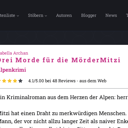
tenliste
Stöbern
Autoren
Blogger
News
sabella Archan
Drei Morde für die MörderMitzi
lpenkrimi
4.1/5.00 bei 48 Reviews -
aus dem Web
in Kriminalroman aus dem Herzen der Alpen: herr
itzi hat einen Draht zu merkwürdigen Menschen.
ann, der vor nicht allzu langer Zeit als naiver Enk