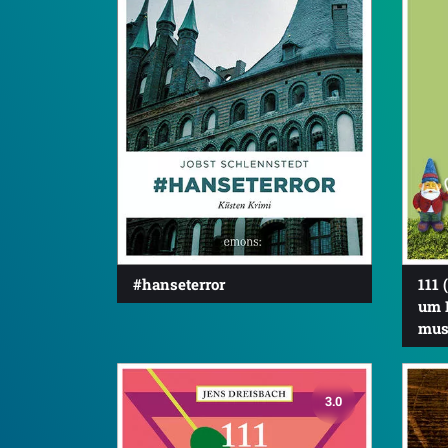
#hanseterror
111 
um 
mus
3.0