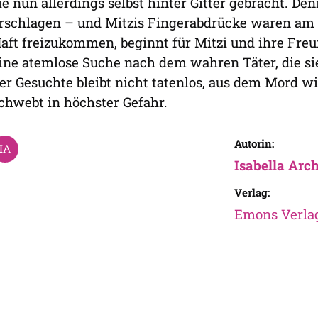
ie nun allerdings selbst hinter Gitter gebracht. D
rschlagen – und Mitzis Fingerabdrücke waren am Tat
aft freizukommen, beginnt für Mitzi und ihre Fre
ine atemlose Suche nach dem wahren Täter, die si
er Gesuchte bleibt nicht tatenlos, aus dem Mord w
chwebt in höchster Gefahr.
Autorin:
Isabella Arc
Verlag:
Emons Verla