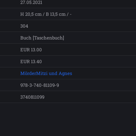
27.05.2021
H 20,5 cm / B 13,5 cm / -
304
Buch [Taschenbuch]
EUR 13.00
EUR 13.40
MörderMitzi und Agnes
978-3-740-81109-9
3740811099