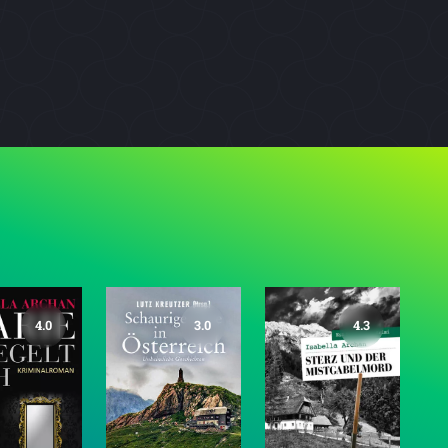
4.0
3.0
4.3