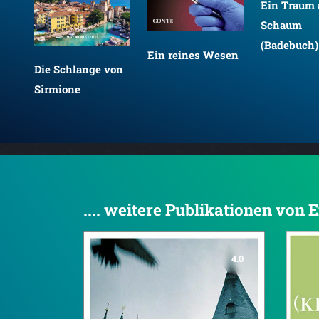
Ein Traum 
Schaum
(Badebuch)
Ein reines Wesen
n
Die Schlange von
Sirmione
.... weitere Publikationen von
4.0