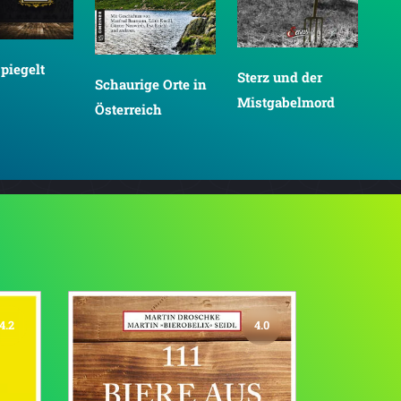
piegelt
Sterz und der
Schaurige Orte in
Di
Mistgabelmord
Österreich
von
4.2
4.0