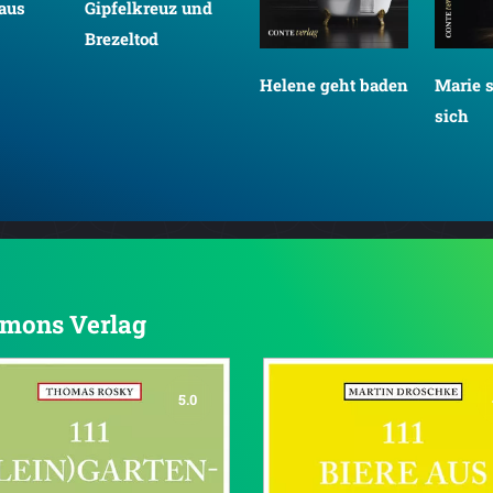
aus
Gipfelkreuz und
Brezeltod
Helene geht baden
Marie s
sich
 Emons Verlag
5.0