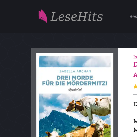
Bes
I
A
E
M
M