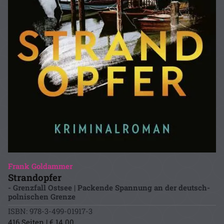
Frank Goldammer
Strandopfer
- Grenzfall Ostsee | Packende Spannung an der deutsch-
polnischen Grenze
ISBN: 978-3-499-01917-3
416 Seiten | € 14.00