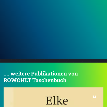
Bruch: Am Abgrund
Bru
.... weitere Publikationen von
ROWOHLT Taschenbuch
4.1