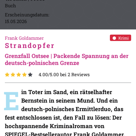
Buch
Erscheinungsdatum:
15.05.2026
Frank Goldammer
Krimi
Strandopfer
Grenzfall Ostsee | Packende Spannung an der
deutsch-polnischen Grenze
4.00/5.00 bei 2 Reviews
E
in Toter im Sand, ein rätselhafter
Bernstein in seinem Mund. Und ein
deutsch-polnisches Ermittlerduo, das
fest entschlossen ist, den Fall zu lösen: Der
hochspannende Kriminalroman von
SPIEGEL-Bestsellerautor Frank Goldammer.