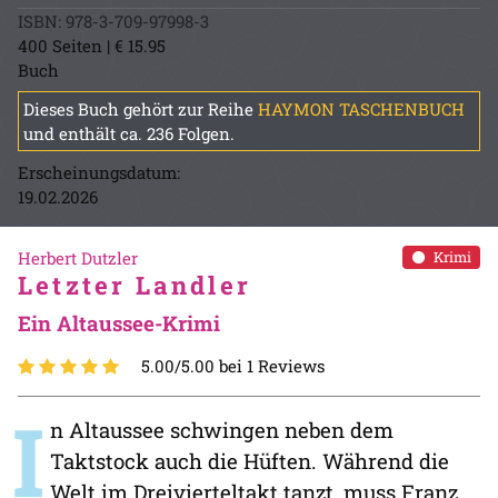
ISBN: 978-3-709-97998-3
400 Seiten | € 15.95
Buch
Dieses Buch gehört zur Reihe
HAYMON TASCHENBUCH
und enthält ca. 236 Folgen.
Erscheinungsdatum:
19.02.2026
Herbert Dutzler
Krimi
Letzter Landler
Ein Altaussee-Krimi
5.00/5.00 bei 1 Reviews
I
n Altaussee schwingen neben dem
Taktstock auch die Hüften. Während die
Welt im Dreivierteltakt tanzt, muss Franz