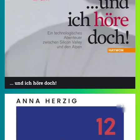
... und ich höre doch!
3.8