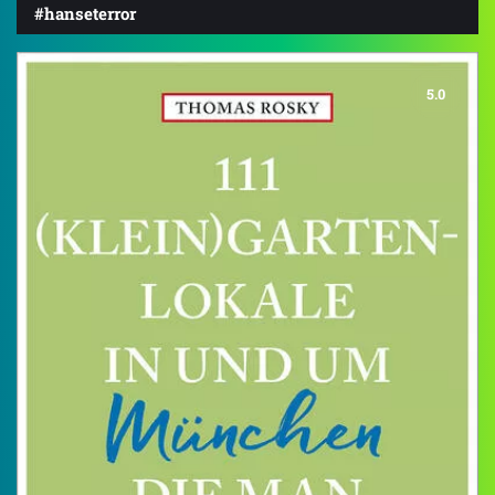
#hanseterror
5.0