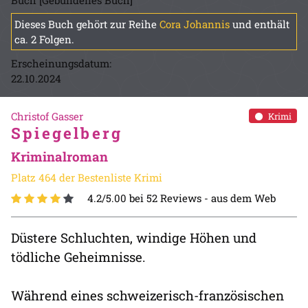
Buch [Gebundenes Buch]
Dieses Buch gehört zur Reihe
Cora Johannis
und enthält
ca. 2 Folgen.
Erscheinungsdatum:
22.10.2024
Christof Gasser
Krimi
Spiegelberg
Kriminalroman
Platz 464 der Bestenliste Krimi
4.2/5.00 bei 52 Reviews -
aus dem Web
Düstere Schluchten, windige Höhen und
tödliche Geheimnisse.
Während eines schweizerisch-französischen