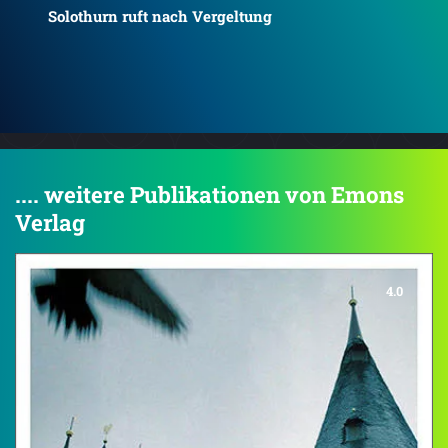
Solothurn streut Asche
Dre
.... weitere Publikationen von Emons
Verlag
4.0