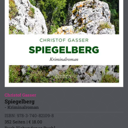
Christof Gasser
Spiegelberg
- Kriminalroman
ISBN: 978-3-740-82109-8
352 Seiten | € 18.00