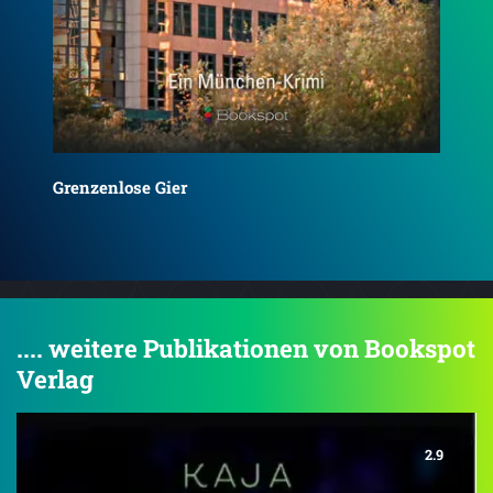
Liebesfalle
Mit
.... weitere Publikationen von Bookspot
Verlag
2.9