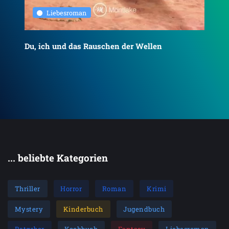
Liebesroman
Du, ich und das Rauschen der Wellen
To
... beliebte Kategorien
Thriller
Horror
Roman
Krimi
Mystery
Kinderbuch
Jugendbuch