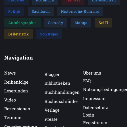
Ratgeber
Kochbuch
Fantasy
Liebesroman
Politik
Sachbuch
Historische-Romane
Autobiographie
Comedy
Manga
SciFi
Belletristik
Sonstiges
Navigation
News
Über uns
Blogger
FAQ
Reihenfolge
Bibliotheken
Nutzungsbedingunge
Leserunden
Buchhandlungen
Impressum
Video
Bücherschränke
Datenschutz
Rezensionen
Verlage
Login
Termine
Presse
Registrieren
Coverbewertung