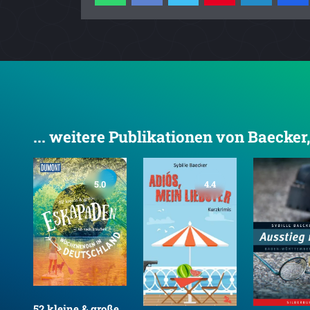
... weitere Publikationen von Baecker,
5.0
4.4
ße
52 kleine & große