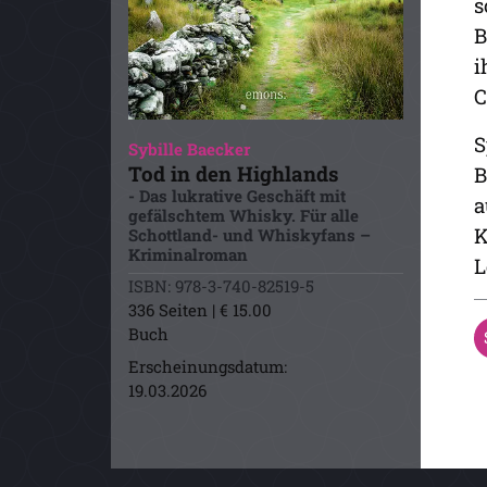
s
B
i
C
S
Sybille Baecker
Tod in den Highlands
B
- Das lukrative Geschäft mit
a
gefälschtem Whisky. Für alle
K
Schottland- und Whiskyfans –
Kriminalroman
L
ISBN: 978-3-740-82519-5
336 Seiten | € 15.00
Buch
Erscheinungsdatum:
19.03.2026