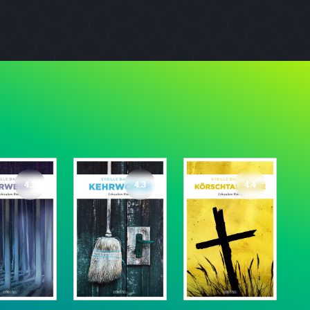
4.3
4.3
4.4