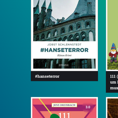
#hanseterror
111 
um 
mus
3.0