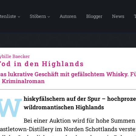
tenliste
Stöbern
Autoren
Blogger
News
ybille Baecker
Tod in den Highlands
as lukrative Geschäft mit gefälschtem Whisky. F
 Kriminalroman
W
hiskyfälschern auf der Spur – hochproz
wildromantischen Highlands
Bei einer Auktion wird für hohe Summen 
astletown-Distillery im Norden Schottlands verstei