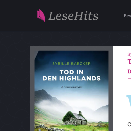
Bes
S
D
–
C