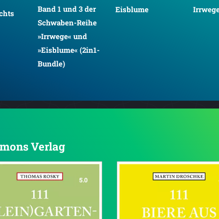
Band 1 und 3 der
Eisblume
Irrweg
chts
Schwaben-Reihe
»Irrwege« und
»Eisblume« (2in1-
Bundle)
 Emons Verlag
5.0