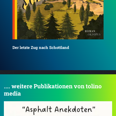
Der Mord in der Schlange. Inspector Grants
Die
erster Fall
Fal
.... weitere Publikationen von tolino
media