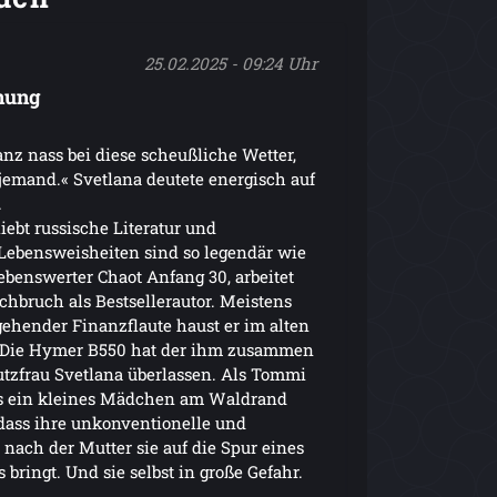
25.02.2025 - 09:24 Uhr
nnung
anz nass bei diese scheußliche Wetter,
emand.« Svetlana deutete energisch auf
.
iebt russische Literatur und
 Lebensweisheiten sind so legendär wie
ebenswerter Chaot Anfang 30, arbeitet
hbruch als Bestsellerautor. Meistens
gehender Finanzflaute haust er im alten
 Die Hymer B550 hat der ihm zusammen
utzfrau Svetlana überlassen. Als Tommi
s ein kleines Mädchen am Waldrand
 dass ihre unkonventionelle und
nach der Mutter sie auf die Spur eines
bringt. Und sie selbst in große Gefahr.