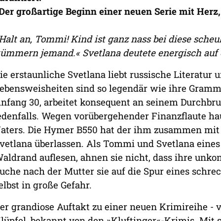
Der großartige Beginn einer neuen Serie mit Herz
Halt an, Tommi! Kind ist ganz nass bei diese sche
ümmern jemand.« Svetlana deutete energisch auf e
ie erstaunliche Svetlana liebt russische Literatur 
ebensweisheiten sind so legendär wie ihre Gramm
nfang 30, arbeitet konsequent an seinem Durchbruc
edenfalls. Wegen vorübergehender Finanzflaute ha
aters. Die Hymer B550 hat der ihm zusammen mit 
vetlana überlassen. Als Tommi und Svetlana eine
aldrand auflesen, ahnen sie nicht, dass ihre unko
uche nach der Mutter sie auf die Spur eines schre
elbst in große Gefahr.
er grandiose Auftakt zu einer neuen Krimireihe - 
lüpfel, bekannt von den »Kluftinger«-Krimis. Mit