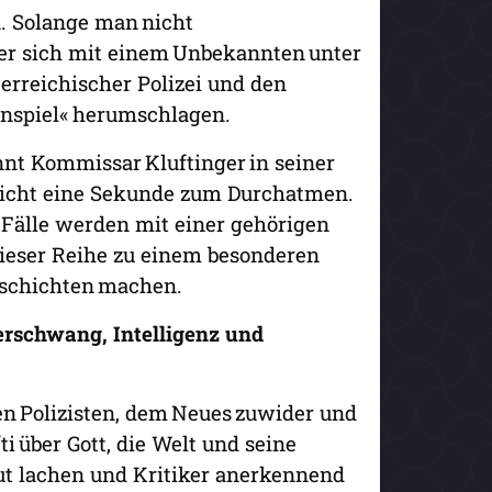
n. Solange man nicht
 er sich mit einem Unbekannten unter
erreichischer Polizei und den
ienspiel« herumschlagen.
nnt Kommissar Kluftinger in seiner
nicht eine Sekunde zum Durchatmen.
 Fälle werden mit einer gehörigen
 dieser Reihe zu einem besonderen
eschichten machen.
erschwang, Intelligenz und
en Polizisten, dem Neues zuwider und
i über Gott, die Welt und seine
ut lachen und Kritiker anerkennend