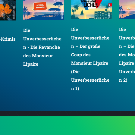
Die
Die
Die
Unverbesserliche
Unverb
Unverbesserliche
-Krimis
n – Der große
n – Di
n - Die Revanche
Coup des
des Mo
des Monsieur
Monsieur Lipaire
Lipaire
Lipaire
(Die
Unverb
Unverbesserliche
n 2)
n 1)