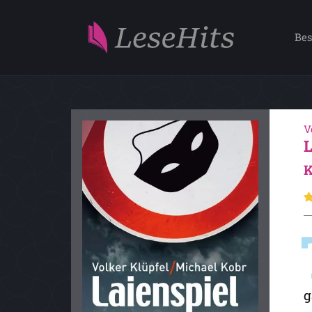
Bes
V
K
g