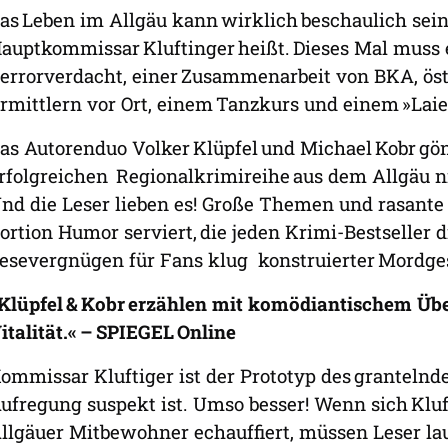
as Leben im Allgäu kann wirklich beschaulich sei
auptkommissar Kluftinger heißt. Dieses Mal muss
errorverdacht, einer Zusammenarbeit von BKA, öst
rmittlern vor Ort, einem Tanzkurs und einem »La
as Autorenduo Volker Klüpfel und Michael Kobr gö
rfolgreichen Regionalkrimireihe aus dem Allgäu 
nd die Leser lieben es! Große Themen und rasante
ortion Humor serviert, die jeden Krimi-Bestseller
esevergnügen für Fans klug konstruierter Mordg
Klüpfel & Kobr erzählen mit komödiantischem Üb
italität.« – SPIEGEL Online
ommissar Kluftiger ist der Prototyp des grantelnd
ufregung suspekt ist. Umso besser! Wenn sich Kluft
llgäuer Mitbewohner echauffiert, müssen Leser la