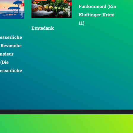
Funkenmord (Ein
Kluftinger-Krimi
11)
Erntedank
Fu
esserliche
(Kl
e Revanche
11)
nsieur
 (Die
esserliche