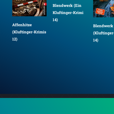
Blendwerk (Ein
mi
Kluftinger-Krimi
14)
Affenhitze
Blendwerk
(Kluftinger-Krimis
(Kluftinger
12)
14)