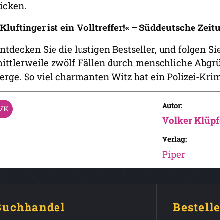
icken.
Kluftinger ist ein Volltreffer!« – Süddeutsche Zei
ntdecken Sie die lustigen Bestseller, und folgen S
ittlerweile zwölf Fällen durch menschliche Abgr
erge. So viel charmanten Witz hat ein Polizei-Krim
Autor:
Volker Klüpf
Verlag:
Piper
 Buchhandel
Bestell