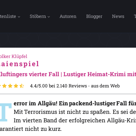
tenliste
Stöbern
Autoren
Blogger
News
olker Klüpfel
Laienspiel
luftingers vierter Fall | Lustiger Heimat-Krimi m
4.4/5.00 bei 2.140 Reviews -
aus dem Web
T
error im Allgäu! Ein packend-lustiger Fall 
Mit Terrorismus ist nicht zu spaßen. Es sei d
Im vierten Band der erfolgreichen Allgäu-
arantiert nicht zu kurz.