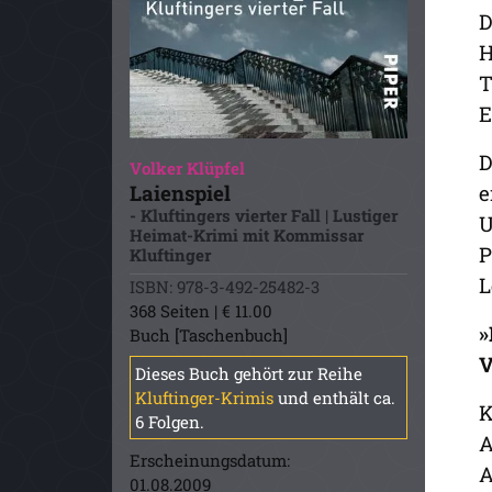
D
H
T
E
D
Volker Klüpfel
Laienspiel
e
- Kluftingers vierter Fall | Lustiger
U
Heimat-Krimi mit Kommissar
P
Kluftinger
L
ISBN: 978-3-492-25482-3
368 Seiten | € 11.00
»
Buch [Taschenbuch]
V
Dieses Buch gehört zur Reihe
Kluftinger-Krimis
und enthält ca.
K
6 Folgen.
A
Erscheinungsdatum:
A
01.08.2009