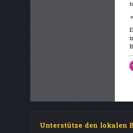
n
»
E
m
B
Unterstütze den lokalen