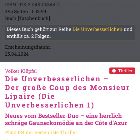
ISBN: 978-3-548-06844-2
496 Seiten | € 13.99
Buch [Taschenbuch]
Dieses Buch gehört zur Reihe
Die Unverbesserlichen
und
enthält ca. 2 Folgen.
Erscheinungsdatum:
25.04.2024
Volker Klüpfel
Thriller
Die Unverbesserlichen –
Der große Coup des Monsieur
Lipaire (Die
Unverbesserlichen 1)
Neues vom Bestseller-Duo – eine herrlich
schräge Gaunerkomödie an der Côte d‘Azur
Platz 134 der Bestenliste Thriller