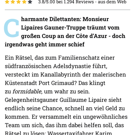
3.8/5.00 bei 1.294 Reviews -
aus dem Web
C
harmante Dilettanten: Monsieur
Lipaires Gauner-Truppe träumt vom
großen Coup an der Côte d’Azur - doch
irgendwas geht immer schief
Ein Rätsel, das zum Familienschatz einer
südfranzösischen Adelsdynastie führt,
versteckt im Kanallabyrinth der malerischen
Küstenstadt Port Grimaud? Das klingt
zu
formidable
, um wahr zu sein.
Gelegenheitsgauner Guillaume Lipaire sieht
endlich seine Chance, schnell an viel Geld zu
kommen. Er versammelt ein ungewöhnliches
Team um sich, das ihm dabei helfen soll, das
Rätsel zu lösen: Wassertaxifahrer Karim,