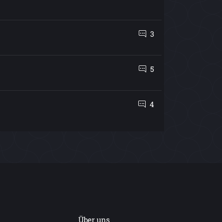
3
5
4
Über uns