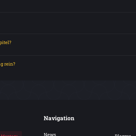
pitel?
g rein?
Navigation
News
Blogger