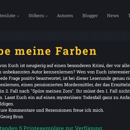
tenliste
Stöbern
Autoren
Blogger
News
ebe meine Farben
von Euch ist neugierig auf einen besonderen Krimi, der vor al
n unbekannten Autor kennenlernen? Wen von Euch interessiert
ede Frage positiv beantwortet, ist bei dieser Leserunde genau r
enlernen, einen pensionierten Mordermittler, der das Ermitteln
ein 2. Fall nach "Spüre meinen Zorn". Ihr müsst den 1. Fall nic
n. Lasst Euch ein auf einen mysteriösen Todesfall ganz zu Anfa
ldigen.
Eure Kommentare und Rezensionen freue ich mich.
 Georg Brun
standen 5 Printexemplare zur Verfügung.