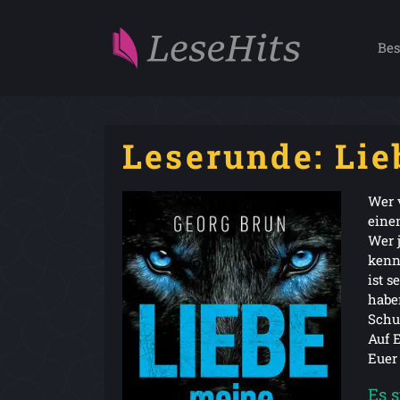
Bes
Leserunde: Li
Wer 
eine
Wer j
kenn
ist s
habe
Schu
Auf 
Euer
Es 