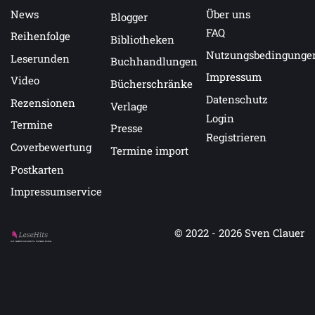
News
Über uns
Blogger
FAQ
Reihenfolge
Bibliotheken
Nutzungsbedingunge
Leserunden
Buchhandlungen
Impressum
Video
Bücherschränke
Datenschutz
Rezensionen
Verlage
Login
Termine
Presse
Registrieren
Coverbewertung
Termine import
Postkarten
Impressumservice
© 2022 - 2026
Sven Clauer
Auf LeseHits.de findest Du die besten Bücher.