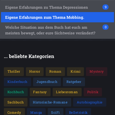
Eigene Erfahrungen zu Thema Depressionen
9
Eigene Erfahrungen zum Thema Mobbing.
Welche Situation aus dem Buch hat euch am
0
meisten bewegt, oder eure Sichtweise verändert?
... beliebte Kategorien
Thriller
Horror
Roman
Krimi
Mystery
Kinderbuch
Jugendbuch
Ratgeber
Kochbuch
Fantasy
Liebesroman
Politik
Sachbuch
Historische-Romane
Autobiographie
Comedy
Manga
SciFi
Belletristik