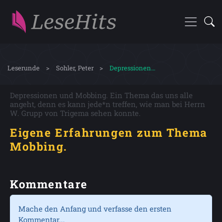
Leserunde
Sohler, Peter
Depressionen…
Depressionen und Mobbing. Ein Thema das uns alle
angeht, denn es kann jede*n treffen, wie man bei Herrn
W. Grupp von Trigema sehen konnte.
Eigene Erfahrungen zum Thema
Mobbing.
Kommentare
Mache den Anfang und verfasse den ersten
Kommentar...